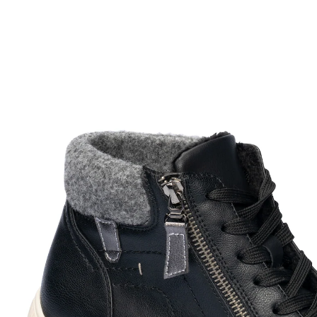
UVP 69,99 €
19,99 €
inkl. MwSt. und zzgl.
Versandkosten
Größe
Bei Verfügbarkeit erinnern
Derzeit nicht lieferbar
9 PAYBACK °Punkte
sammeln