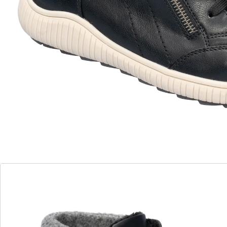
innen warm gefüttert
einfacher Einstieg dank Reißverschluss
Dieser Knöchelsneaker in Leder-Optik hat jetzt Saison!
Seine Schnürsenkel müssen Sie nur einmal binden,
danach sorgt der seitliche Reißverschluss für einen
leichten Ein- und Ausstieg. Sein Übergangsfutter und
der weiche Textilbesatz halten Ihre Füße in der kalten
Jahreszeit wohlig warm. Mit weicher Soft-Touch-Sohle
und rutschhemmender, modischer Laufsohle.
Details
Hinweise & Hersteller
Bewertungen