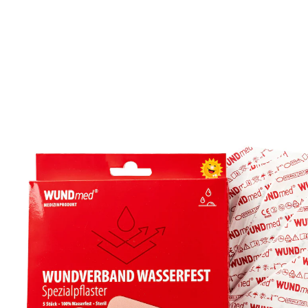
UVP 6,95 €
2,99 €
inkl. MwSt. und zzgl.
Versandkosten
In den Warenkorb
Sofort lieferbar - in 2-3 Werktagen bei Ihnen
1 PAYBACK °Punkte
sammeln
Alternativprodukt
Zu diesem Artikel haben wir eine Alternative gefunden,
die Sie interessieren könnte:
WUNDMED