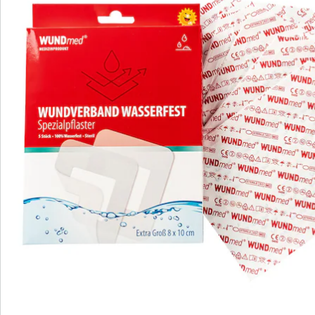
anderem zum Verbinden von postoperativen Wunden,
das zur Verhinderung einer bakteriellen
Kontamination beiträgt. Ideal zum Baden, Duschen
und Schwimmen geeignet.
Details
Hinweise & Hersteller
Bewertungen