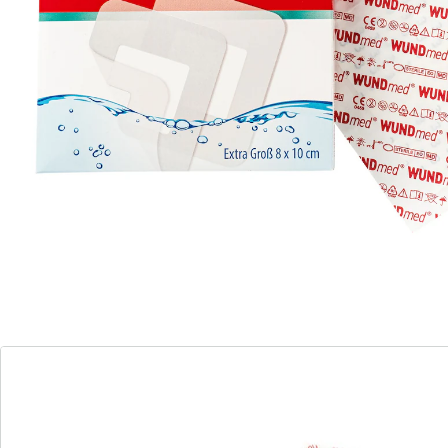
Transparent-Pflaster, 50-teilig
(13)
Einzelpreis:
1,99 €
Sicherer Schutz für postoperative Wunden –
Großflächige, wasserfeste Pflaster
atmungsaktiv
extra große Wundauflage
wasserfest & steriler Schutz
Der Wundmed Wundverband Wasserfest ist aus viren-,
bakterien- und wasserdichtem Polyurethan-Film
hergestellt und mit hypoallergenem Klebstoff
beschichtet, um die Fixierung ohne Sekundärverband
zu ermöglichen. Das sterile Spezialpflaster dient unter