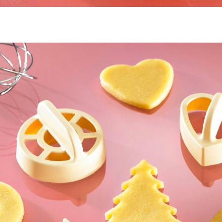
4,99 €
inkl. MwSt. und zzgl.
Versandkosten
Bei Verfügbarkeit erinnern
Derzeit nicht lieferbar
2 PAYBACK °Punkte
sammeln
Plätzchen ausstechen jetzt völlig mühelos!
Rechtzeitig vor Eröffnung der Backsaison kommen
diese praktischen Ausstecher wie gerufen. Ein jeweils
oben angebrachter Griff erleichtert die Arbeit und
macht Schluss mit schmerzenden Handflächen.