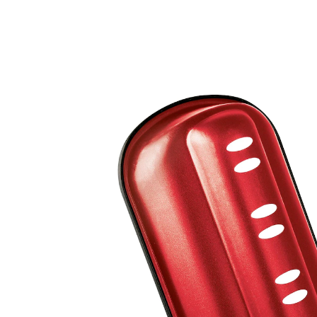
14,99 €
inkl. MwSt. und zzgl.
Versandkosten
Bei Verfügbarkeit erinnern
Derzeit nicht lieferbar
7 PAYBACK °Punkte
sammeln
Stollen wie vom Bäcker!
In der kühlen Jahreszeit hat er seine feste
Fangemeinde! Verwöhnen Sie Ihre Lieben mal wieder
mit einem selbstgebackenen Stollen. Durch die
Antihaftbeschichtung können Sie ihn nach dem Backen
einfach aus der ZENKER Form entnehmen.