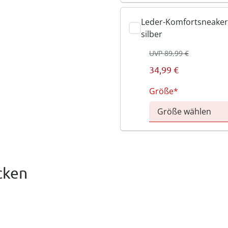
Leder-Komfortsneaker 
silber
UVP 89,99 €
34,99 €
Größe
cken