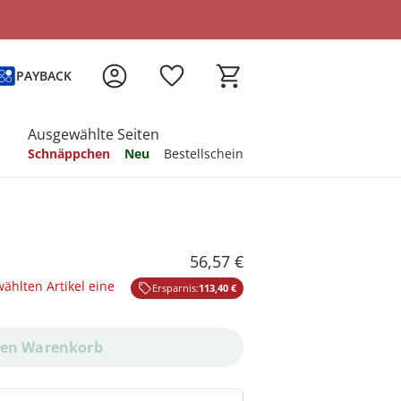
PAYBACK
Ausgewählte Seiten
Schnäppchen
Neu
Bestellschein
 sich inspirieren
 sich inspirieren
 sich inspirieren
 sich inspirieren
 sich inspirieren
 sich inspirieren
 sich inspirieren
56,57 €
wählten Artikel eine
Ersparnis:
113,40 €
den Warenkorb