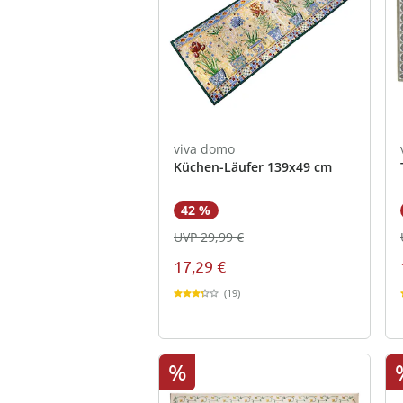
viva domo
Küchen-Läufer 139x49 cm
42 %
UVP 29,99 €
17,29 €
(19)
%