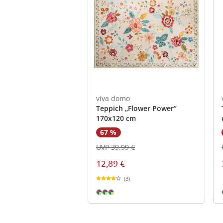
viva domo
Teppich „Flower Power“
170x120 cm
67 %
UVP 39,99 €
12,89 €
(3)