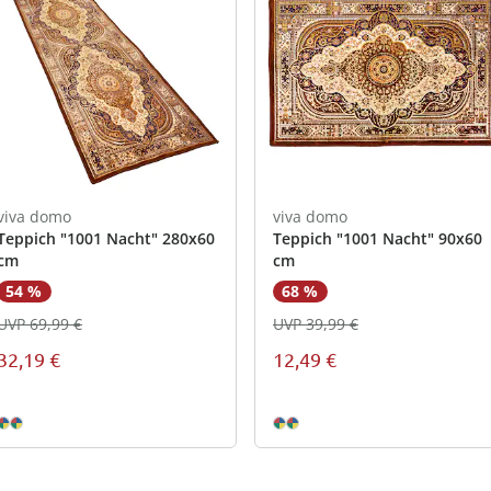
viva domo
viva domo
Teppich "1001 Nacht" 280x60
Teppich "1001 Nacht" 90x60
cm
cm
54 %
68 %
UVP 69,99 €
UVP 39,99 €
32,19 €
12,49 €