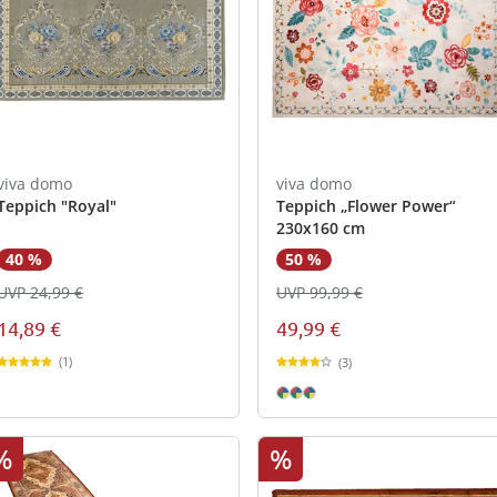
viva domo
viva domo
Teppich "Royal"
Teppich „Flower Power“
230x160 cm
40 %
50 %
UVP 24,99 €
UVP 99,99 €
14,89 €
49,99 €
(1)
(3)
%
%