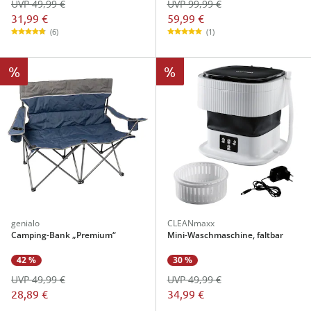
UVP 49,99 €
UVP 99,99 €
31,99 €
59,99 €
(6)
(1)
%
%
genialo
CLEANmaxx
Camping-Bank „Premium“
Mini-Waschmaschine, faltbar
42 %
30 %
UVP 49,99 €
UVP 49,99 €
28,89 €
34,99 €