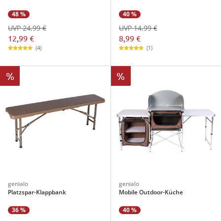
48 %
40 %
UVP 24,99 €
UVP 14,99 €
12,99 €
8,99 €
(4)
(1)
%
%
genialo
genialo
Platzspar-Klappbank
Mobile Outdoor-Küche
36 %
40 %