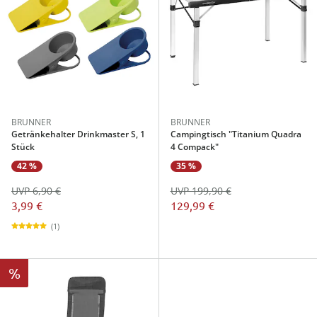
BRUNNER
BRUNNER
Getränkehalter Drinkmaster S, 1
Campingtisch "Titanium Quadra
Stück
4 Compack"
42 %
35 %
UVP 6,90 €
UVP 199,90 €
3,99 €
129,99 €
(1)
%