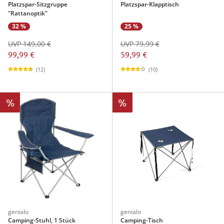
Platzspar-Sitzgruppe
Platzspar-Klapptisch
"Rattanoptik"
32 %
25 %
UVP 149,00 €
UVP 79,99 €
99,99 €
59,99 €
(12)
(10)
%
%
genialo
genialo
Camping-Stuhl, 1 Stück
Camping-Tisch