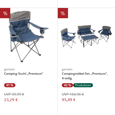
%
%
genialo
genialo
Camping-Stuhl „Premium“
Campingmöbel-Set „Premium“,
4-teilig
41 %
42 %
Produktset
UVP 39,99 €
UVP 164,96 €
23,29 €
95,49 €