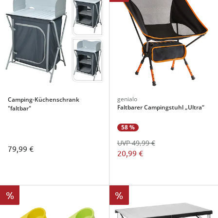
genialo
Camping-Küchenschrank
Faltbarer Campingstuhl „Ultra“
"faltbar"
58 %
UVP 49,99 €
79,99 €
20,99 €
%
%