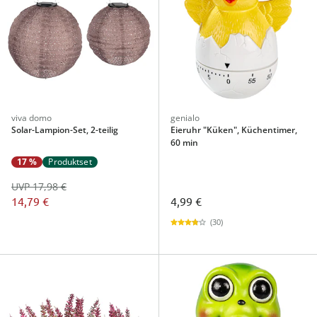
viva domo
genialo
Solar-Lampion-Set, 2-teilig
Eieruhr "Küken", Küchentimer,
60 min
17 %
Produktset
UVP 17,98 €
14,79 €
4,99 €
(30)