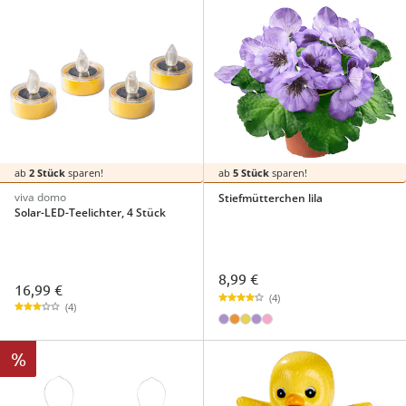
ab
2 Stück
sparen!
ab
5 Stück
sparen!
viva domo
Stiefmütterchen lila
Solar-LED-Teelichter, 4 Stück
8,99 €
16,99 €
(4)
(4)
%