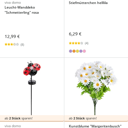
viva domo
Stiefmütterchen helllila
Leucht-Wanddeko
"Schmetterling" rosa
6,29 €
12,99 €
(4)
(8)
ab
2 Stück
sparen!
ab
2 Stück
sparen!
viva domo
Kunstblume "Margeritenbusch"