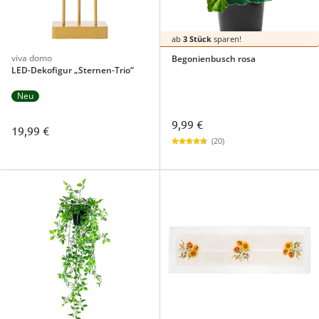
ab
3 Stück
sparen!
viva domo
Begonienbusch rosa
LED-Dekofigur „Sternen-Trio“
Neu
9,99 €
19,99 €
(20)