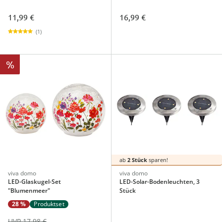
11,99 €
16,99 €
(1)
%
ab
2 Stück
sparen!
viva domo
viva domo
LED-Glaskugel-Set
LED-Solar-Bodenleuchten, 3
"Blumenmeer"
Stück
28 %
Produktset
UVP 17,98 €