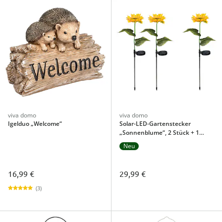
viva domo
viva domo
Igelduo „Welcome“
Solar-LED-Gartenstecker
„Sonnenblume“, 2 Stück + 1
gratis
Neu
16,99 €
29,99 €
(3)