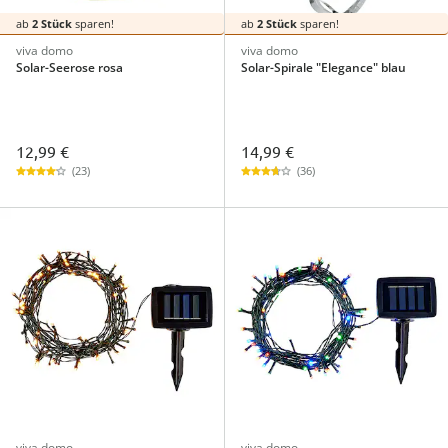
ab
2 Stück
sparen!
ab
2 Stück
sparen!
viva domo
viva domo
Solar-Seerose rosa
Solar-Spirale "Elegance" blau
12,99 €
14,99 €
(23)
(36)
viva domo
viva domo