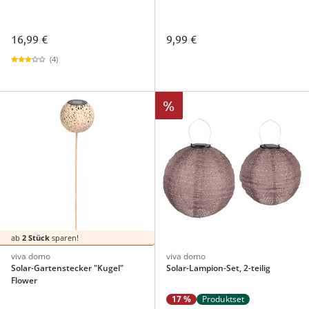
16,99 €
9,99 €
(4)
%
ab
2 Stück
sparen!
viva domo
viva domo
Solar-Gartenstecker "Kugel"
Solar-Lampion-Set, 2-teilig
Flower
17 %
Produktset