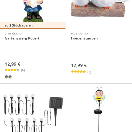
ab
3 Stück
sparen!
viva domo
viva domo
Gartenzwerg Robert
Friedenstauben
12,99 €
12,99 €
(6)
(2)