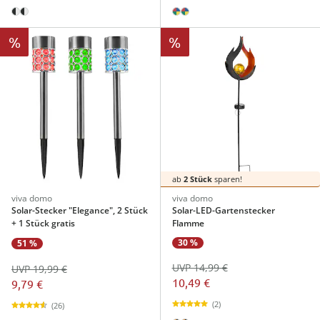
%
%
ab
2 Stück
sparen!
viva domo
viva domo
Solar-Stecker "Elegance", 2 Stück
Solar-LED-Gartenstecker
+ 1 Stück gratis
Flamme
30 %
51 %
UVP 14,99 €
UVP 19,99 €
10,49 €
9,79 €
(2)
(26)