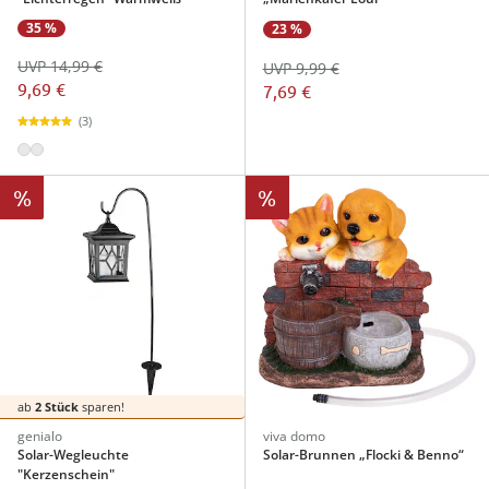
35 %
23 %
UVP 14,99 €
UVP 9,99 €
9,69 €
7,69 €
(3)
%
%
ab
2 Stück
sparen!
genialo
viva domo
Solar-Wegleuchte
Solar-Brunnen „Flocki & Benno“
"Kerzenschein"