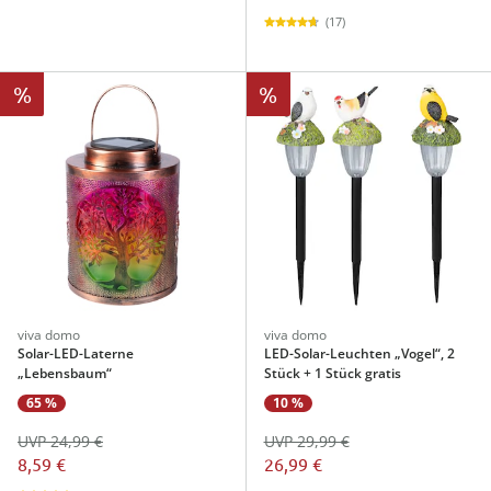
(17)
%
%
viva domo
viva domo
Solar-LED-Laterne
LED-Solar-Leuchten „Vogel“, 2
„Lebensbaum“
Stück + 1 Stück gratis
65 %
10 %
UVP 24,99 €
UVP 29,99 €
8,59 €
26,99 €