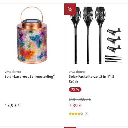
%
viva domo
viva domo
Solar-Laterne „Schmetterling“
Solar-Fackelkerze „2 in 1“, 3
Stück
75 %
UVP 29,99 €
17,99 €
7,39 €
(6)