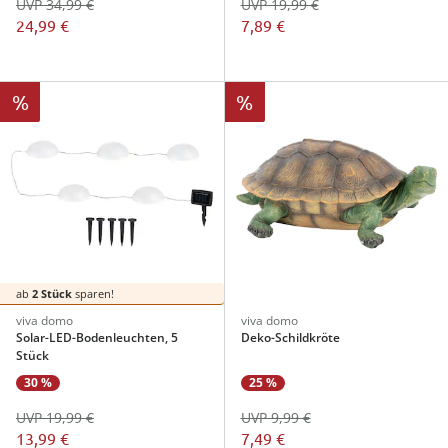
UVP 34,99 €
UVP 19,99 €
24,99 €
7,89 €
%
%
ab
2 Stück
sparen!
viva domo
viva domo
Solar-LED-Bodenleuchten, 5
Deko-Schildkröte
Stück
30 %
25 %
UVP 19,99 €
UVP 9,99 €
13,99 €
7,49 €