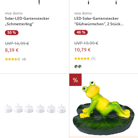
viva domo
viva domo
Solar-LED-Gartenstecker
LED-Solar-Gartenstecker
„Schmetterling“
"Glühwürmchen", 2 Stück
farbwechsel
46 %
50 %
UVP 19,99 €
UVP 16,99 €
10,79 €
8,39 €
(1)
(4)
%