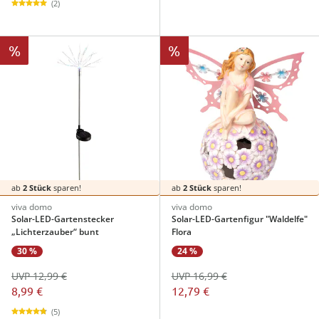
(2)
%
%
ab
2 Stück
sparen!
ab
2 Stück
sparen!
viva domo
viva domo
Solar-LED-Gartenstecker
Solar-LED-Gartenfigur "Waldelfe"
„Lichterzauber“ bunt
Flora
30 %
24 %
UVP 12,99 €
UVP 16,99 €
8,99 €
12,79 €
(5)