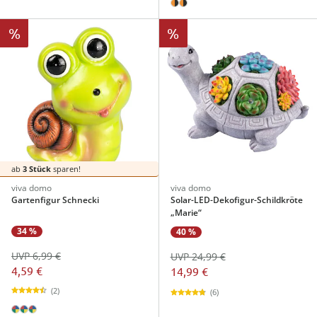
%
%
ab
3 Stück
sparen!
viva domo
viva domo
Gartenfigur Schnecki
Solar-LED-Dekofigur-Schildkröte
„Marie“
34 %
40 %
UVP 6,99 €
UVP 24,99 €
4,59 €
14,99 €
(2)
(6)