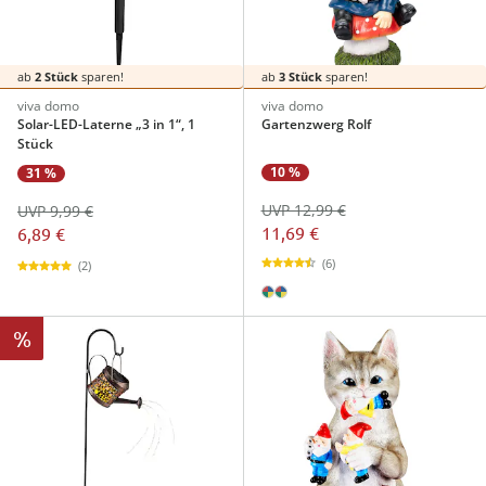
ab
2 Stück
sparen!
ab
3 Stück
sparen!
viva domo
viva domo
Solar-LED-Laterne „3 in 1“, 1
Gartenzwerg Rolf
Stück
10 %
31 %
UVP 12,99 €
UVP 9,99 €
11,69 €
6,89 €
(6)
(2)
%