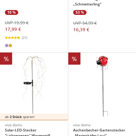
„Schmetterling“
10 %
53 %
UVP 19,99 €
UVP 34,99 €
17,99 €
16,39 €
(21)
%
%
ab
2 Stück
sparen!
viva domo
viva domo
Solar-LED-Stecker
Aschenbecher-Gartenstecker
"Lichterregen" Warmweiß
„Marienkäfer Loui“