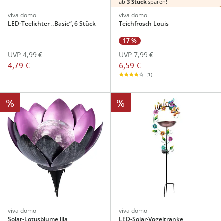
ab
3 Stück
sparen!
viva domo
viva domo
LED-Teelichter „Basic“, 6 Stück
Teichfrosch Louis
17 %
UVP 7,99 €
UVP 4,99 €
6,59 €
4,79 €
(1)
%
%
viva domo
viva domo
Solar-Lotusblume lila
LED-Solar-Vogeltränke