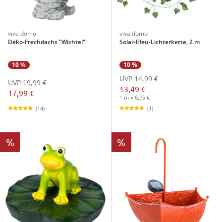
viva domo
viva domo
Deko-Frechdachs "Wichtel"
Solar-Efeu-Lichterkette, 2 m
10 %
10 %
UVP 14,99 €
UVP 19,99 €
13,49 €
17,99 €
1 m = 6,75 €
(14)
(1)
%
%