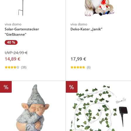
viva domo
viva domo
Solar-Gartenstecker
Deko-Kater „Janik“
"Gießkanne"
40 %
UVP 24,99 €
14,89 €
17,99 €
(38)
(6)
%
%