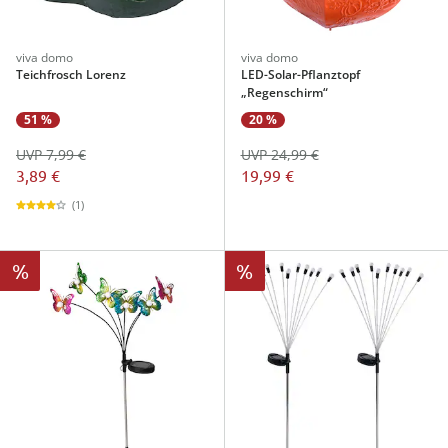
viva domo
viva domo
Teichfrosch Lorenz
LED-Solar-Pflanztopf
„Regenschirm“
51 %
20 %
UVP 7,99 €
UVP 24,99 €
3,89 €
19,99 €
(1)
%
%