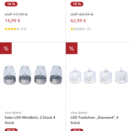
16 %
10 %
UVP 17,99 €
UVP 69,99 €
14,99 €
62,99 €
(11)
(1)
%
%
viva domo
viva domo
Solar-LED-Windlicht, 2 Stück 4
LED-Teelichter „Diamond“, 4
Stück
Stück
55 %
25 %