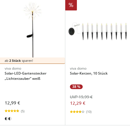
%
ab
2 Stück
sparen!
viva domo
viva domo
Solar-LED-Gartenstecker
Solar-Kerzen, 10 Stück
„Lichterzauber“ weiß
38 %
UVP 19,99 €
12,99 €
12,29 €
(5)
(10)