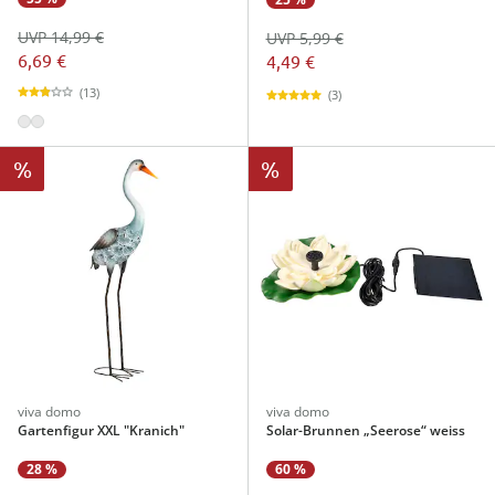
UVP 14,99 €
UVP 5,99 €
6,69 €
4,49 €
(13)
(3)
%
%
viva domo
viva domo
Gartenfigur XXL "Kranich"
Solar-Brunnen „Seerose“ weiss
28 %
60 %