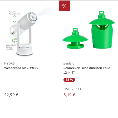
%
HYDAS
genialo
Wesperado Maxi Weiß
Schnecken- und Ameisen-Falle
„2 in 1“
35 %
UVP 7,99 €
42,99 €
5,19 €