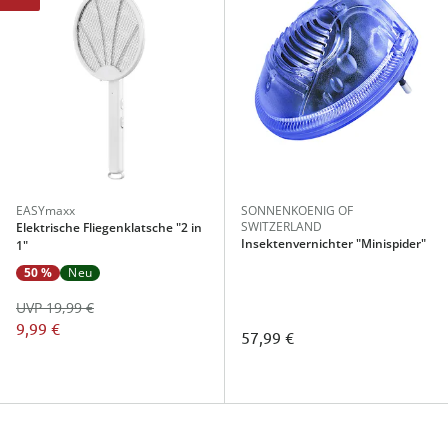
EASYmaxx
SONNENKOENIG OF
SWITZERLAND
Elektrische Fliegenklatsche "2 in
Insektenvernichter "Minispider"
1"
50 %
Neu
UVP 19,99 €
9,99 €
57,99 €