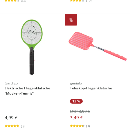
(23)
(13)
%
Gardigo
genialo
Elektrische Fliegenklatsche
Teleskop-Fliegenklatsche
"Mücken-Tennis"
12 %
UVP 3,99 €
4,99 €
3,49 €
(3)
(3)