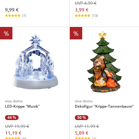
UVP 4,99 €
9,99 €
3,99 €
(1)
(13)
%
%
viva domo
viva domo
LED-Krippe "Musik"
Dekofigur "Krippe-Tannenbaum"
44 %
50 %
UVP 19,99 €
UVP 11,99 €
11,19 €
5,89 €
(6)
(1)