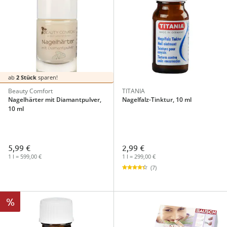
ab
2 Stück
sparen!
Beauty Comfort
TITANIA
Nagelhärter mit Diamantpulver,
Nagelfalz-Tinktur, 10 ml
10 ml
5,99 €
2,99 €
1 l = 599,00 €
1 l = 299,00 €
(7)
%