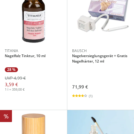
TITANIA
BAUSCH
Nagelfalz Tinktur, 10 ml
Nagelversieglungsgerät + Gratis
Nagelhärter, 12 ml
28 %
UVP 4,99 €
3,59 €
71,99 €
1 l = 359,00 €
(1)
%