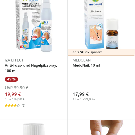
ab
2 Stück
sparen!
IZA EFFECT
MEDOSAN
Anti-Fuss- und Nagelpilzspray,
MedoNail, 10 ml
100 ml
49 %
UVP 39,90 €
19,99 €
17,99 €
1 l = 199,90 €
1 l = 1.799,00 €
(2)