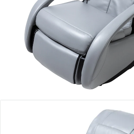
3 individuelle, spezialisierte
Automatikprogramme
EinzelprogrammeShiatsu-, Rollen- bzw.
Streck-, Knet-, Klopf- bzw Lockerungs- und
Kombinationsmassage (kneten und
klopfen) wählbar
4-Rollen-Massagesystem (der
menschlichen Hand nachempfunden)
inkl. Waden - bzw. Fußmassage
individuell und punktuell dank
Fernbedienung einstellbar
Timerfunktion mit Abschaltautomatik
Rückenlehne und Multifunktions-
Fußstütze stufen los und unabhängig