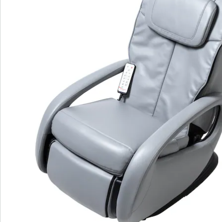
voneinander bis in die Liegeposition
verstellbar
ergonomisch geformt
Hochwertig verarbeitet, inklusive speziellem
Nackenstützkissen. Kunstleder-Bezug und hochwertige
Polsterung aus Polyurethan und Baumwolle. Belastbar
bis 129 kg. Komplett aufgebaute Lieferung.
Neigungswinkel: 80 - 155°; Spannung: 230 Volt, 50/60
Hz, 120 Watt.
Details
Hinweise & Hersteller
Bewertungen