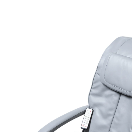
UVP 1.499,00 €
1.349,10 €
inkl. MwSt. und zzgl.
Versandkosten
Variante
grau
Bei Verfügbarkeit erinnern
Derzeit nicht lieferbar
Dieses Produkt wird
per Spedition
versandt
674 PAYBACK °Punkte
sammeln