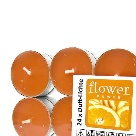
3,39 €
inkl. MwSt. und zzgl.
Versandkosten
Variante
Orange
In den Warenkorb
Sofort lieferbar - in 2-3 Werktagen bei Ihnen
1 PAYBACK °Punkte
sammeln
Genießen Sie eine aromatische Atmosphäre zu
Hause!