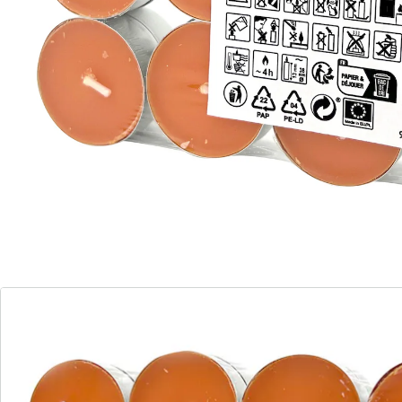
lang anhaltender Duft
Set mit je 24 Teelichtern
Brenndauer von 4 Stunden
Ideal für Dekoration
Entdecken Sie unser 24er Set mit herrlich duftenden
Teelichtern. Jedes Teelicht brennt bis zu 4 Stunden
lang und sorgt für eine angenehme Atmosphäre in
Ihrem Zuhause. Perfekt geeignet, um Ihre Dekoration
zu vervollständigen und eine gemütliche Stimmung zu
schaffen. Wählen Sie aus einer Vielzahl von Düften und
genießen Sie das Ambiente, das unsere Teelichter
schaffen.
Details