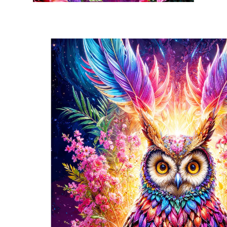
14,99 €
inkl. MwSt. und zzgl.
Versandkosten
Variante
1000 Teile
In den Warenkorb
Sofort lieferbar - in 2-3 Werktagen bei Ihnen
7 PAYBACK °Punkte
sammeln