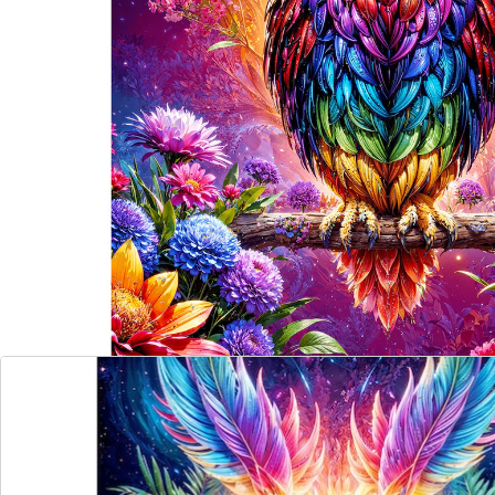
Teil für Teil zum Farbentraum!
einzigartiges Neon-Design
An diesem Motiv kann man sich kaum sattsehen:
Schaffen Sie es, die majestätische Eule
zusammenzusetzen? Mit einem solch eindrucksvollen
Ziel vor Augen macht das Puzzeln gleich doppelt Spaß.
Details
Hinweise & Hersteller
Bewertungen