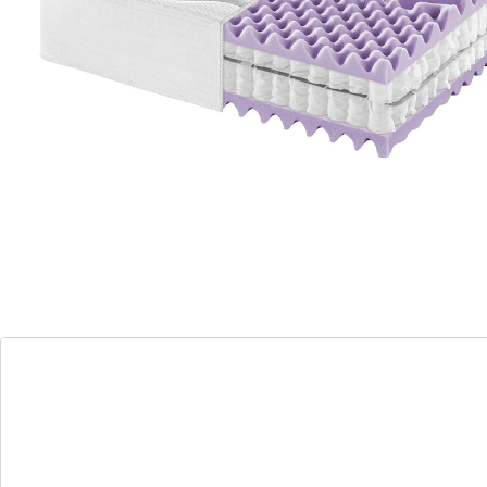
bequemer Liegekomfort durch ca. 1.000 Federn für
optimale Körperanpassung
7-Zonen-Pori-cel ® Auflage für optimale
Körperanpassung und Druckentlastung. Diese verfügt
über eine sehr offene Zellstruktur und sorgt für eine
bessere Luftzirkulation. Die hervorragende Stützkraft
und Rückfederung sorgen für eine ausgezeichnete
Haltbarkeit. Angenehm trockenes Schlafklima durch
die wärmeregulierende Markenfaser. Die Faser
Climarelle® Thermo ist durch Mineraleinschlüße
(Zirkonia) in der Lage die Körperwärme stärker zu
reflektieren. Hoher Hygienekomfort durch den
hochwertigen Doppeljersey-Bezug. Zusätzlich mit
Abstandsgewirke zur optimalen Belüftung. Mit
Komfortschaum abgesteppt für optimale
Körperanpassung. Härtegrad: H3 - fest, für Menschen
bis ca. 110 kg