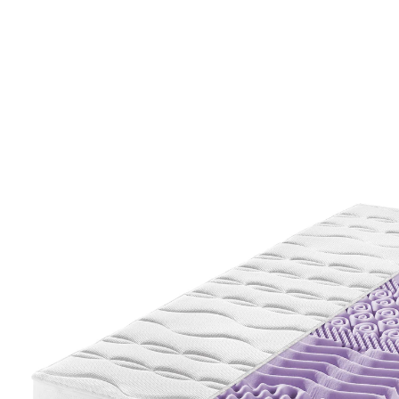
699,00 €
inkl. MwSt. und zzgl.
Versandkosten
Größe
Härtegradberater
Bei Verfügbarkeit erinnern
Derzeit nicht lieferbar
Dieses Produkt wird
per Spedition
versandt
349 PAYBACK °Punkte
sammeln
7-Zonen-Tonnentaschenfederkern-Matratze