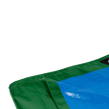
6,99 €
inkl. MwSt. und zzgl.
Versandkosten
Variante
2x3 m
In den Warenkorb
Sofort lieferbar - in 2-3 Werktagen bei Ihnen
3 PAYBACK °Punkte
sammeln