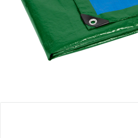
Bestens abgedeckt bei Wind und Wetter!
aus wasserdichtem Material
mit Metallösen zum Befestigen
Zuverlässigen Schutz vor Schmutz und Nässe bietet
diese robuste und wasserdichte Abdeckplane. Für
Stabilität bei der Befestigung sorgen die Metallösen im
Abstand von je 100 cm.
Details
Hinweise & Hersteller
Bewertungen