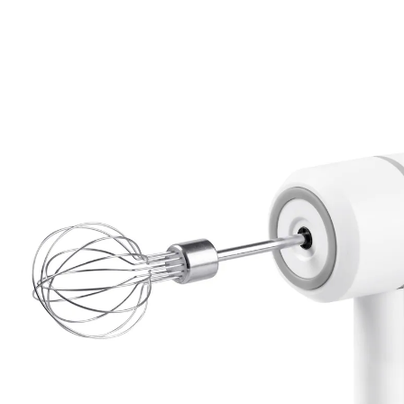
UVP 21,99 €
12,89 €
inkl. MwSt. und zzgl.
Versandkosten
In den Warenkorb
Sofort lieferbar - in 2-3 Werktagen bei Ihnen
6 PAYBACK °Punkte
sammeln
Kabellos, schnell und handlich!
flexibler Einsatz ganz ohne Kabel
ergonomisches Design
ideal für Soßen & Dressings