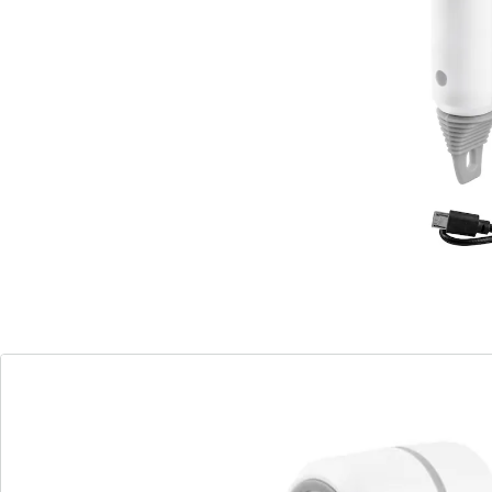
Vergessen Sie nervige, zu kurze Kabel: Mit diesem
kabellosen Handrührgerät geht Ihnen das Rühren,
Schlagen und Verquirlen ganz einfach von der Hand.
Mit 2 verschiedenen Rührbesen und 2
Geschwindigkeitsstufen. Inkl. USB-Ladekabel.
Batteriehinweis:
Batterien sind im Lieferumfang enthalten. (Lithium-
Ionen-Akku x 1)
Details
Hinweise & Hersteller
Bewertungen