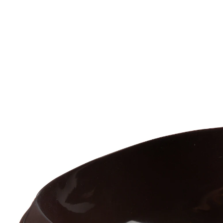
UVP 19,99 €
17,99 €
inkl. MwSt. und zzgl.
Versandkosten
In den Warenkorb
Sofort lieferbar - in 2-3 Werktagen bei Ihnen
8 PAYBACK °Punkte
sammeln
Herrlich: knusprige Brote – selbstgebacken!
Frisch gebackenes Brot ist ein Hochgenuss! Mit dem
Silikon-Brotback-Wunder können Sie leckere Brote auf
einfache Weise selbst zubereiten. In der Silikonform