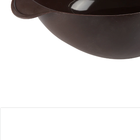
wird zunächst der Teig geknetet und dann auch gleich
darin gebacken. Dank seitlicher Öffnungen kann die
heiße Luft gut zirkulieren, das Brot wird innen saftig
und außen knusprig. Inklusive Rezept! Hitzebeständig
bis +220 °C.
sorgt für optimale Luftzirkulation
auch für die Mikrowelle geeignet
Material: Silikon
Details
Hinweise & Hersteller