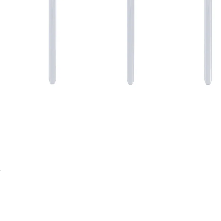
Praktisch und dekorativ zugleich: Diese zauberhafte
Bewässerungshilfe in Herzform versorgt Ihre Pflanzen
je nach Größe und Wasserbedarf für ein bis drei
Wochen mit Wasser – ganz automatisch. Genießen Sie
beruhigt Ihre Reisen, Ihre Pflanzen sind derweil
bestens versorgt.
Details
Hinweise & Hersteller
Bewertungen