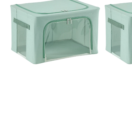
Sofort lieferbar - in 2-3 Werktagen bei Ihnen
9 PAYBACK °Punkte
sammeln
“
Super Material für unseren Kleiderschrank.
”
Hannelore
Aufgeräumt mit Durchblick!
mit Tragegriff, Reißverschluss und
praktischem Sichtfenster
besonders robust & stabil
in angesagter Trendfarbe Mint
mit Tragegriffen und 2 Öffnungen
in 3 Größen erhältlich
Die Geheimwaffe gegen Chaos: Saisonkleidung,
Bettwaren, Bücher & Co. sind in diesen
Aufbewahrungshelfern sicher verstaut, gut geschützt
und dank seitlicher Tragegriffe ruck, zuck