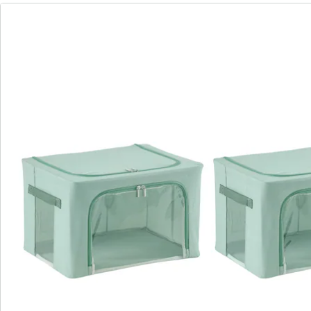
transportiert. Dank der Sichtfenster wissen Sie immer,
was drin ist – ohne Suchaktion! Die Reißverschlüsse
oben und vorne lassen sich mühelos öffnen, sodass
Sie jederzeit bequem Zugriff auf den Inhalt haben.
Details
Hinweise & Hersteller
Bewertungen