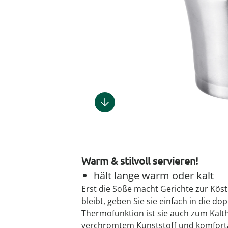
Tortenplat
Schubladen
Schrankorg
LED-Leuch
Taschen
Ess- & Trin
Lounges
Küchengeräte
Herrenaccessoires
Infektionsschutz
Geschenke für Männer
Insektenschutz
Dekoration
Grills & Grillzubehör
Schrankorg
Schubladen
Wetterstat
Schmuck &
Hörhilfen
Gartenbeleuchtung
Küchentextilien
Herrenbekleidung
Inkontinenzartikel
Geschenke nach
Schuhstapl
Praktische 
Nähzubehör
Uhren & Wecker
Pflanzenshop
Themen
‎ Mehr entdecken
Küchenhelfer
Herrenschuhe
Körperpflege
Sehhilfen
Haushaltshelfer
Heimtextilien
Pflanzzubehör
Geschenkgutscheine
‎ Mehr entdecken
‎ Mehr entdecken
‎ Mehr entdecken
‎ Mehr ent
‎ Mehr entdecken
‎ Mehr entdecken
‎ Mehr entdecken
‎ Mehr entdecken
Warm & stilvoll servieren!
hält lange warm oder kalt
Erst die Soße macht Gerichte zur Köst
bleibt, geben Sie sie einfach in die d
Thermofunktion ist sie auch zum Kalth
verchromtem Kunststoff und komfort