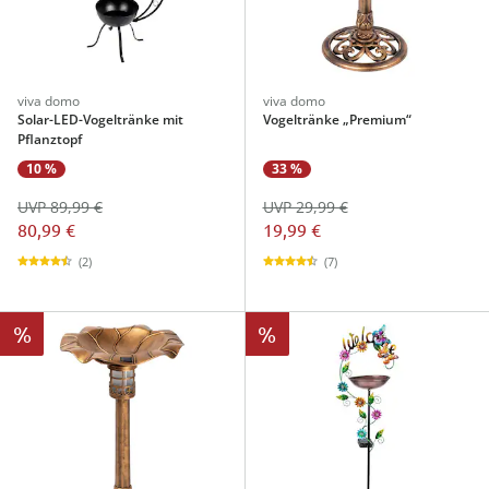
viva domo
viva domo
Solar-LED-Vogeltränke mit
Vogeltränke „Premium“
Pflanztopf
10 %
33 %
UVP 89,99 €
UVP 29,99 €
80,99 €
19,99 €
(2)
(7)
%
%