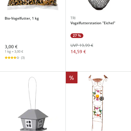
TRI
Bio-Vogelfutter, 1 kg
Vogelfutterstation "Eichel"
27 %
UVP 19,99 €
3,00 €
14,59 €
1 kg = 3,00 €
(3)
%