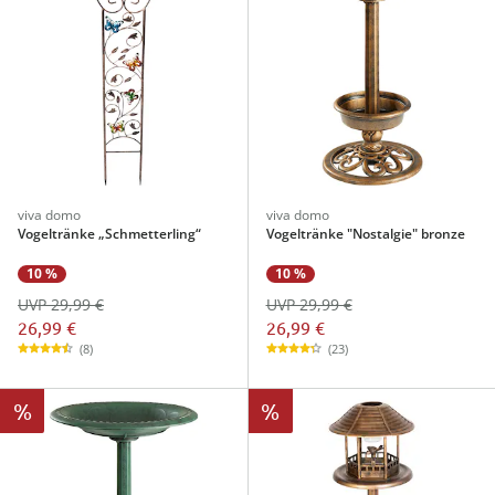
viva domo
viva domo
Vogeltränke „Schmetterling“
Vogeltränke "Nostalgie" bronze
10 %
10 %
UVP 29,99 €
UVP 29,99 €
26,99 €
26,99 €
(8)
(23)
%
%