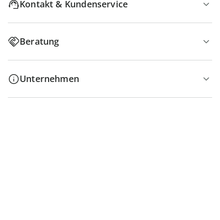
Kontakt & Kundenservice
Beratung
Unternehmen
4 Gründe für
Die moderne Hausfrau
Dauerhaft günstige Preise
Kauf auf Rechnung Gebührenfrei
Kostenlose Rücksendung