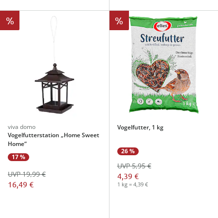
%
%
viva domo
Vogelfutter, 1 kg
Vogelfutterstation „Home Sweet
Home“
26 %
17 %
UVP 5,95 €
UVP 19,99 €
4,39 €
16,49 €
1 kg = 4,39 €