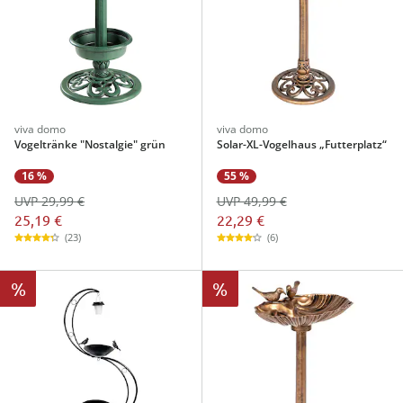
viva domo
viva domo
Vogeltränke "Nostalgie" grün
Solar-XL-Vogelhaus „Futterplatz“
16 %
55 %
UVP 29,99 €
UVP 49,99 €
25,19 €
22,29 €
(23)
(6)
%
%