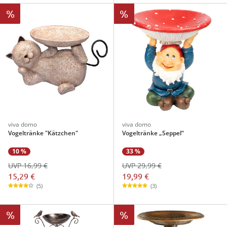
%
%
viva domo
viva domo
Vogeltränke "Kätzchen"
Vogeltränke „Seppel“
10 %
33 %
UVP 16,99 €
UVP 29,99 €
15,29 €
19,99 €
(5)
(3)
%
%