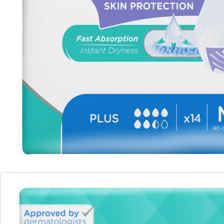
Sofort lieferbar - in 2-3 Werktagen bei Ihnen
🤫
Diskrete Lieferung
7 PAYBACK °Punkte
sammeln
Alternativprodukt
Zu diesem Artikel haben wir eine Alternative gefunden,
die Sie interessieren könnte:
TENA
Tena ProSkin Pants unisex Plus 1440 ml, 14
Stück
(10)
Einzelpreis:
UVP 15,69 €
13,99 €