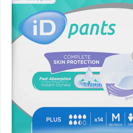
Für einen aktiven Alltag
flüssigkeitsundurchlässige Einweghose
mit mehrlagigem Saugkissen und
Auslaufbarrieren
geruchshemmend
atmungsaktiv
auch für schwere Blasenschwäche
geeignet
geprüftes Medizinprodukt
in drei Größen erhältlich (S, M, L)
Inhalt: 14 Stück
Auch bei Blasenschwäche (Harninkontinenz) sollten Sie
auf Ihre Lieblingsaktivitäten nicht verzichten müssen.
Ob auf Spaziergängen, Ausflügen oder Reisen - der
Aktiv-Slip gibt Ihnen die nötige Sicherheit, um den
Alltag wieder voll zu genießen. Die stoffartige