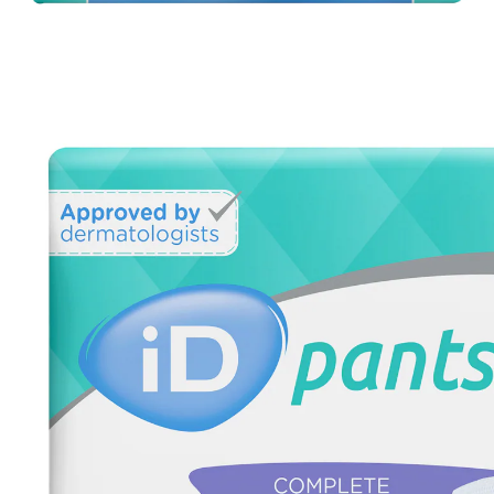
15,39 €
14,69 €
inkl. MwSt. und zzgl.
Versandkosten
Variante
medium
12,19 €
nur
ab
10
Stück
1
In den Warenkorb