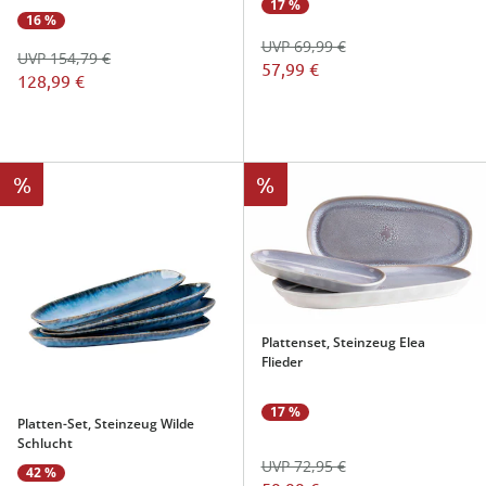
17 %
16 %
UVP 69,99 €
UVP 154,79 €
57,99 €
128,99 €
%
%
Plattenset, Steinzeug Elea
Flieder
17 %
Platten-Set, Steinzeug Wilde
Schlucht
UVP 72,95 €
42 %