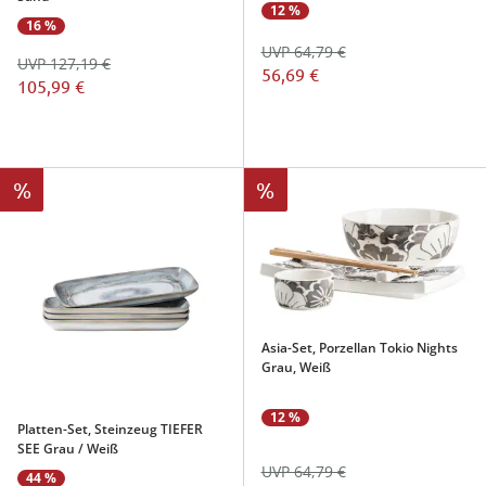
12 %
16 %
UVP 64,79 €
UVP 127,19 €
56,69 €
105,99 €
%
%
Asia-Set, Porzellan Tokio Nights
Grau, Weiß
12 %
Platten-Set, Steinzeug TIEFER
SEE Grau / Weiß
UVP 64,79 €
44 %