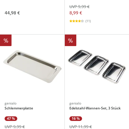
UVP 9,99 €
44,98 €
8,99 €
(11)
%
%
genialo
genialo
Schlemmerplatte
Edelstahl-Wannen-Set, 3 Stück
16 %
47 %
UVP 11,99 €
UVP 9,99 €