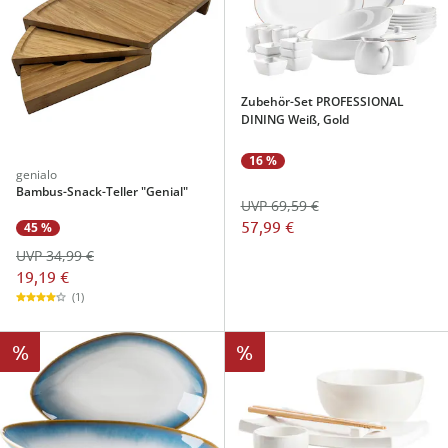
Zubehör-Set PROFESSIONAL
DINING Weiß, Gold
16 %
genialo
Bambus-Snack-Teller "Genial"
UVP 69,59 €
57,99 €
45 %
UVP 34,99 €
19,19 €
(1)
%
%