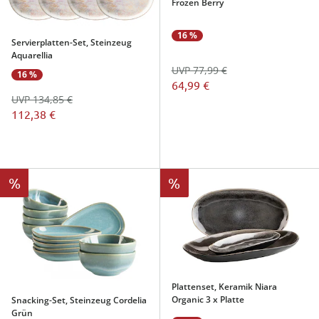
Frozen Berry
16 %
Servierplatten-Set, Steinzeug
Aquarellia
UVP 77,99 €
16 %
64,99 €
UVP 134,85 €
112,38 €
%
%
Plattenset, Keramik Niara
Organic 3 x Platte
Snacking-Set, Steinzeug Cordelia
Grün