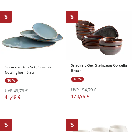
%
%
Snacking-Set, Steinzeug Cordelia
Servierplatten-Set, Keramik
Braun
Nottingham Blau
16 %
16 %
UVP 154,79 €
UVP 49,79 €
128,99 €
41,49 €
%
%