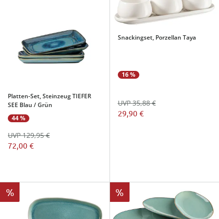
Snackingset, Porzellan Taya
16 %
Platten-Set, Steinzeug TIEFER
UVP 35,88 €
SEE Blau / Grün
29,90 €
44 %
UVP 129,95 €
72,00 €
%
%