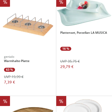
%
%
Plattenset, Porzellan LA MUSICA
16 %
genialo
Warmhalte-Platte
UVP 35,75 €
29,79 €
63 %
UVP 19,99 €
7,39 €
%
%