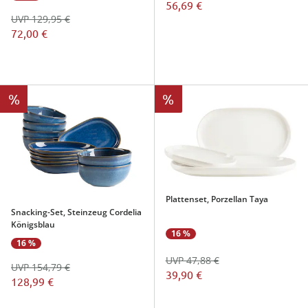
56,69 €
UVP 129,95 €
72,00 €
%
%
Plattenset, Porzellan Taya
Snacking-Set, Steinzeug Cordelia
Königsblau
16 %
16 %
UVP 47,88 €
UVP 154,79 €
39,90 €
128,99 €