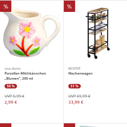
%
%
viva domo
KESPER
Porzellan-Milchkännchen
Nischenwagen
„Blumen“, 200 ml
50 %
51 %
UVP 5,99 €
UVP 69,99 €
2,99 €
33,99 €