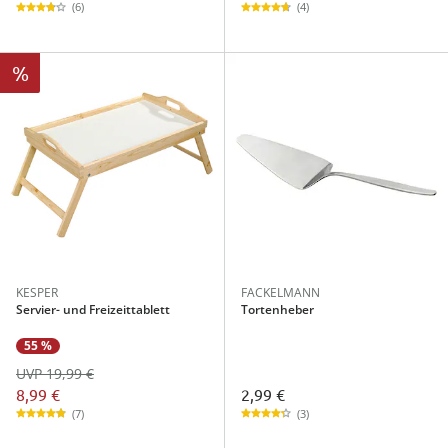
(6)
(4)
%
KESPER
FACKELMANN
Servier- und Freizeittablett
Tortenheber
55 %
UVP 19,99 €
8,99 €
2,99 €
(7)
(3)