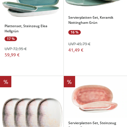
Servierplatten-Set, Keramik
Nottingham Grün
Plattenset, Steinzeug Elea
Hellgrün
16 %
17 %
UVP 49,79 €
UVP 72,95 €
41,49 €
59,99 €
%
%
Servierplatten-Set, Steinzeug