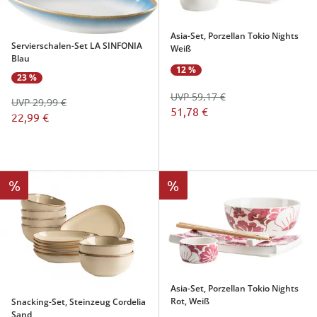
Asia-Set, Porzellan Tokio Nights
Servierschalen-Set LA SINFONIA
Weiß
Blau
12 %
23 %
UVP 59,17 €
UVP 29,99 €
51,78 €
22,99 €
%
%
Asia-Set, Porzellan Tokio Nights
Rot, Weiß
Snacking-Set, Steinzeug Cordelia
Sand