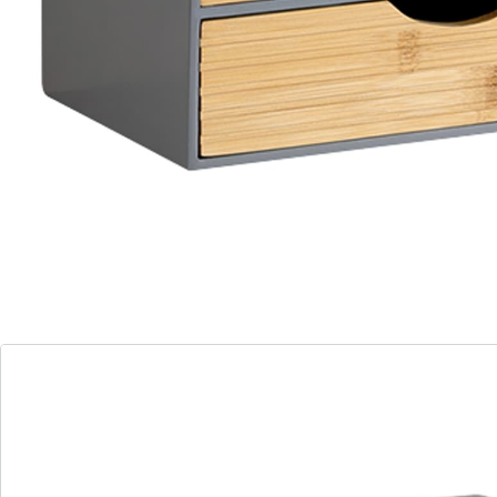
Alles griffbereit – Ordnung ohne Umwege!
zwei Schubladen für Übersicht
platzsparend für viele Kleinteile
harmonischer Kontrast für jeden Raum
Der Organizer bietet eine durchdachte Aufteilung für
Büroartikel, Kosmetik, Accessoires und andere
Kleinteile des Alltags. Zwei Schubladen schaffen
Übersicht und erleichtern das Sortieren. Die geriffelten
Fronten setzen einen warmen, modernen Akzent, der
ruhig mit dem Korpus kontrastiert und sich in
unterschiedliche Einrichtungen einfügt. So schaffen Sie
schnell Ordnung und behalten alles griffbereit.
Lieferhinweis:
Die Lieferung erfolgt montiert.