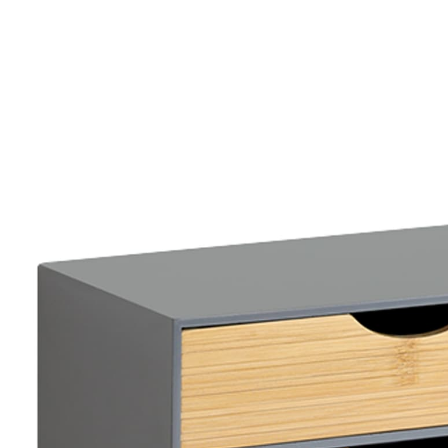
UVP 19,99 €
15,49 €
inkl. MwSt. und zzgl.
Versandkosten
Variante
grau
In den Warenkorb
Sofort lieferbar - in 2-3 Werktagen bei Ihnen
7 PAYBACK °Punkte
sammeln