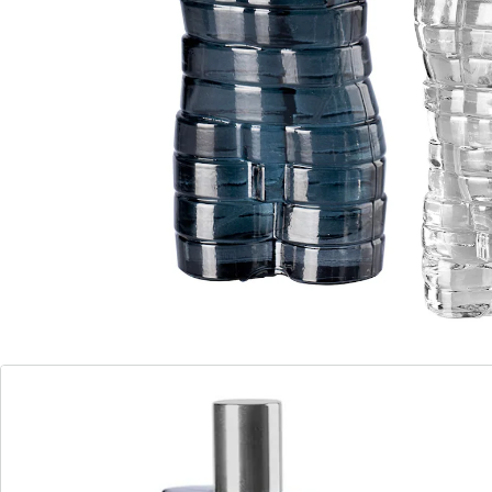
Extra-Flakon für unterwegs
2er Set: 100 ml und 30 ml
Die Verkörperung maskuliner Eleganz - dieser Duft in
einem Flakon, der an einen muskulösen Torso
erinnert, zieht alle Blicke auf sich. Die frische
Bergamotte eröffnet das Dufterlebnis und verschmilzt
sinnlich mit kräftigem Zedernholz, betörender
Tonkabohne und frischer Orangenblüte. Ein Duft, der
Ihre Persönlichkeit unterstreicht. Und das Beste? Sie
erhalten auch einen Extra-Flakon für unterwegs, um
diese maskuline Aura überallhin mitzunehmen.
Erleben Sie die orientalische Eleganz in jedem Moment
Ihres Lebens.
Details