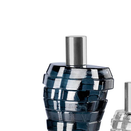
UVP 19,99 €
9,79 €
1 l = 75,31 €
inkl. MwSt. und zzgl.
Versandkosten
In den Warenkorb
Sofort lieferbar - in 2-3 Werktagen bei Ihnen
4 PAYBACK °Punkte
sammeln
Maskuline Eleganz: Unser Duft für Männer
orientalisch, herbe Eleganz
Frisch & Sinnlich