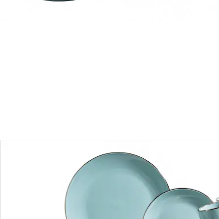
Traditionsmarke MÄSER kombiniert auf erfrischende
Weise modernes Design in Material, Form- und
Farbgebung mit festlicher Eleganz. Trotz seiner
messingfarben schimernden Umrandung ist dieses
Geschirrset spülmaschinen- und mikrowellengeeignet,
und damit äußerst pflegeleicht. So verzaubert die Serie
METALLIC RIM Ihre Gäste nicht nur zu besonderen
Anlässen, sondern wertet Ihren Esstisch auch im Alltag
auf. Ein besonderes Highlight ist die großzügige
Mehrzweckschale, die Müslischale und Suppenteller im
Zeitgeist des Bowl-Trends vereint. Dieses Service wird
in einer speziell für dieses Set entwickelten, vielfach
getesteten Transportverpackung aus
umweltfreundlicher Wellpappe versendet. Zur
besseren objektiven Vergleichbarkeit gehen unsere
Füllmengenangaben von einer randvollen Befüllung
aus. Bitte beachten Sie: Die Serie METALLIC RIM wird
händisch glasiert, wodurch leichte Unebenheiten,