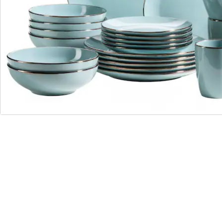
kleine Einschlüsse und minimale Farbabweichungen
auftreten können.
Dieses Geschirr-Set besteht aus:
6 x Teller flach 27 cm
6 x Suppenschüssel 18,6 cm
6 x Dessertteller 20 cm
6 x Kaffeebecher 40 cl
Material: Steinzeug
Anzahl: 24
Anzahl Becher (bp): 6
Anzahl Dessertteller (bp): 6
Anzahl Speiseteller (bp): 6
Anzahl Suppenteller (bp): 6
Durchmesser: 27
Durchmesser Dessertteller (bp): 20
Durchmesser Suppenteller (bp): 18,6
Personenanzahl: 6