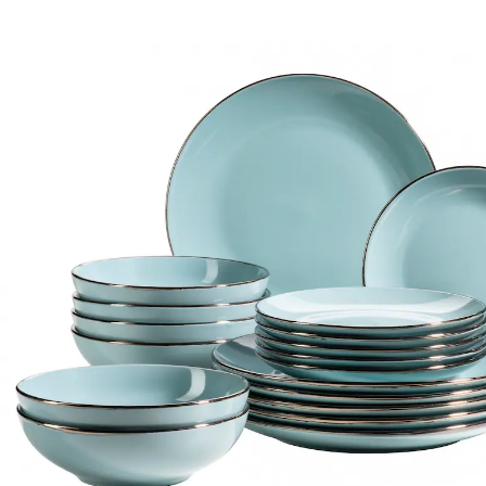
UVP 144,99 €
104,99 €
inkl. MwSt. und zzgl.
Versandkosten
Variante
Blau
+ 2
In den Warenkorb
Sofort lieferbar - in 2-3 Werktagen bei Ihnen
Versand durch Partner
52 PAYBACK °Punkte
sammeln
Die Kollektion METALLIC RIM der österreichischen