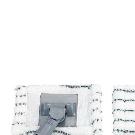
UVP 7,99 €
3,99 €
inkl. MwSt. und zzgl.
Versandkosten
In den Warenkorb
Sofort lieferbar - in 2-3 Werktagen bei Ihnen
1 PAYBACK °Punkte
sammeln
Dieser Fliesenwischer sorgt mit nur einem Wisch für
strahlenden Glanz.
Details