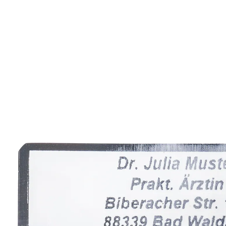
ab
14,99 €
inkl. MwSt. und zzgl.
Versandkosten
Variante
silber
+ 1
Auswahl
Personalisierung hinzufügen
keine Personalisierung
Lieferbar - in 6-7 Werktagen bei Ihnen