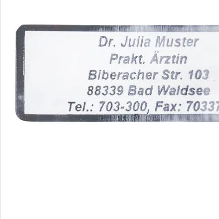
einfach abzulösen
Aufbewahrung in Spenderbox (klein: 300
Stück, groß: 1.000 Stück)
in verschiedenen Farben verfügbar
Mit unseren Namensaufklebern sparen Sie Zeit und
Mühe beim Beschriften von Briefen und Umschlägen.
Statt die Absender-Adresse manuell zu schreiben,
kleben Sie einfach einen Aufkleber - für eine stets
leserliche Schrift. Die klare Schrift im Schrifttyp B
verleiht dem Text eine charmante Note.
Diese Aufkleber eignen sich auch perfekt zur
Kennzeichnung von Büchern, CDs und anderen
Gegenständen in öffentlichen Räumen oder als
Leihgaben. Sie sind gut haftbar und dennoch einfach
abzulösen. Wählen Sie zwischen einer kleinen Box mit
300 Stück oder einer großen Box mit 1.000 Stück in
verschiedenen Farben (rot, blau, schwarz, silber, gold).