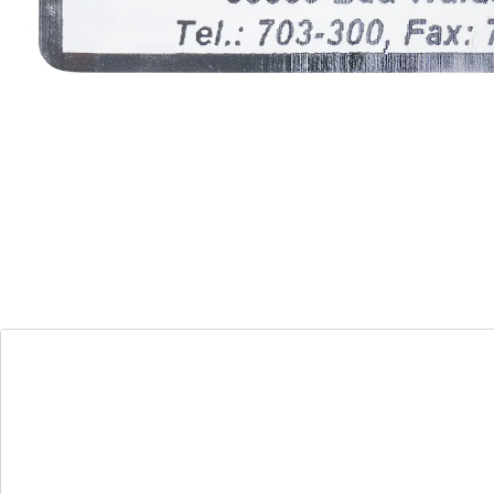
7 PAYBACK °Punkte
sammeln
Alternativprodukt
Zu diesem Artikel haben wir eine Alternative gefunden,
die Sie interessieren könnte:
Namensaufkleber "Schrifttyp A" blau - 300
Stück
(13)
Einzelpreis:
14,99 €
Namensaufkleber für jeden Bedarf
gut haftbar