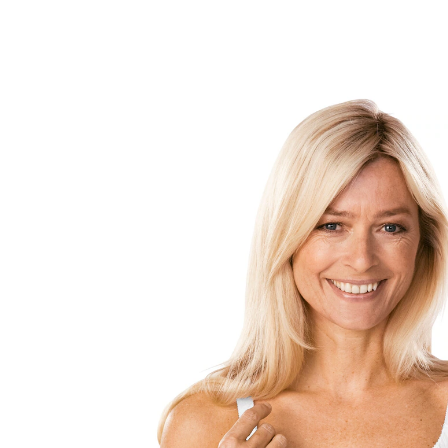
UVP 35,95 €
ab
27,99 €
inkl. MwSt. und zzgl.
Versandkosten
Variante
Größe
BH-Größenrechner
In den Warenkorb
Lieferbar - in 5 Wochen bei Ihnen