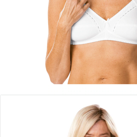
13 PAYBACK °Punkte
sammeln
Komfortable breite Träger, die durch ihr individuelles
verstellen nicht einschneiden. Abschlüsse mit
anschmiegsamem Gummi. Dreigeteilte Cups bieten
Halt bis in große Größen. Mit Stickereibändchen und
Zierschleifchen am Dekolleté.
Details
Hinweise & Hersteller
Bewertungen