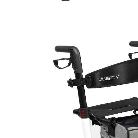
249,00 €
inkl. MwSt. und zzgl.
Versandkosten
Variante
Weiß
In den Warenkorb
Sofort lieferbar - in 2-4 Werktagen bei Ihnen
124 PAYBACK °Punkte
sammeln
Alternativprodukt