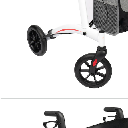
Zu diesem Artikel haben wir eine Alternative gefunden,
die Sie interessieren könnte:
DIETZ REHA PRODUKTE
Leichtgewicht-Rollator XC TAiMA XC Air
luftbereift
(9)
Einzelpreis:
UVP 399,00 €
274,59 €
“
Super leicht und die Handhabung leicht.
”
Ingrid
Freiheit in Bewegung: Ihr Wegbegleiter für
Komfort und Leichtigkeit
Aluminium-Leichtbauweise
Gewicht von nur 6,9 kg