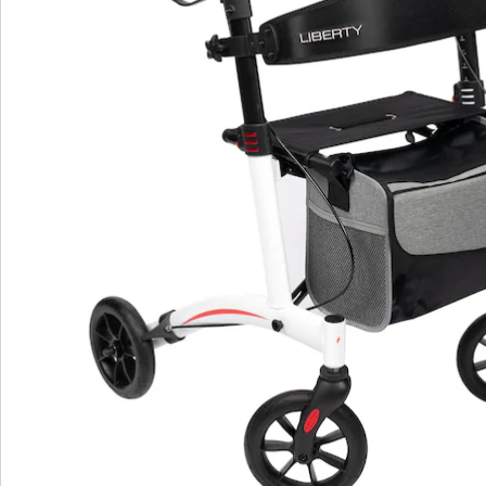
verstellbare Griffhöhe für mühelose
Anpassung
inkl. Rückengurt, Stockhalter und
Einkaufstasche
gepolsterte Sitzfläche für mehr Komfort
praktische Transportsicherung
Rollator Actimo® Liberty bietet ein neues Level an
Mobilität. Das niedrige Gewicht und das moderne
Design machen jede Bewegung mühelos. Die
Aluminium-Leichtbauweise und der ergonomische
Rückengurt sorgen für Komfort und Sicherheit. Egal ob
Sie einkaufen gehen oder die Natur erkunden, der
Actimo Liberty begleitet Sie zuverlässig.
Lieferhinweis:
Eine Montage ist erforderlich.