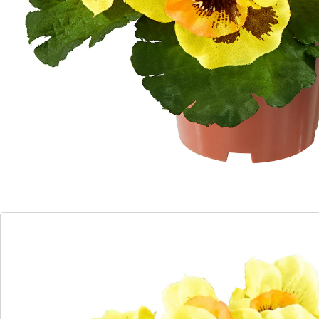
Alternativprodukt
Zu diesem Artikel haben wir eine Alternative gefunden,
die Sie interessieren könnte:
Begonienbusch creme
(20)
Einzelpreis:
10,29 €
Florale Frühlingsfreuden!
Diese prachtvoll blühenden Deko-Stiefmütterchen
sorgen in jedem Zimmer oder Garten für ein