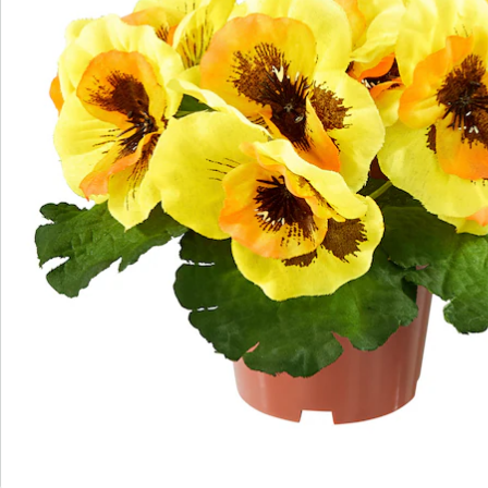
zauberhaftes Frühlingsflair. Dazu sind sie noch
besonders pflegeleicht – sie benötigen weder Wasser
noch Dünger. Lieferung im Töpfchen.
Details
Hinweise & Hersteller
Bewertungen