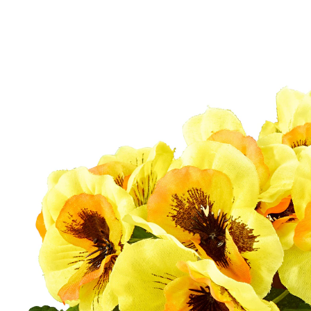
8,99 €
inkl. MwSt. und zzgl.
Versandkosten
Variante
gelb
+ 1
6,99 €
nur
ab
5
Stück
1
In den Warenkorb
Nur noch wenige Artikel verfügbar
Sofort lieferbar - in 2-3 Werktagen bei Ihnen
4 PAYBACK °Punkte
sammeln