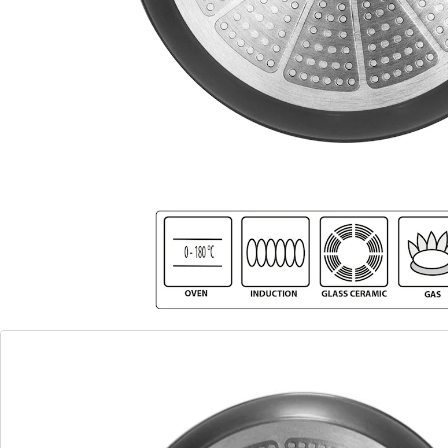
schaffen. Die Back to Nature-Linie von STONELINE
vereint diese Eigenschaften. Die Produkte in stilvoller
Holzoptik werden selbst auf der gedeckten Tafel zu
einem stimmigen Blickfang. Mit dieser Servierpfanne
servieren Sie Ihre Speisen ganz einfach vom Herd
direkt auf den Tisch! Die beiden praktischen, kurzen
Griffe sorgen dafür, dass Sie die große Pfanne auch
dann noch im Griff haben, wenn sie gut gefüllt ist.
Diese Servierpfanne ersetzt die herkömmliche
Servierschüssel. So kommen Ihre Gerichte immer heiß
auf den Tisch und bleiben länger heiß. Dank der
speziellen STONELINE-Antihaftbeschichtung lassen sich
Ihre Speisen - je nach Wunsch - mit oder ohne Bratfett
und Ol zubereiten und ganz ohne Ankleben aus dem
Kochgeschirr lösen. Hierbei spielt es keine Rolle, ob Sie
auf Glaskeramik, Induktion, Elektro oder Gas kochen. In
Kochgeschirr mit der original STONELINE-Beschichtung
bleiben keine hartnäckigen Reste haften und die
einfache Handwäsche spart Ihnen Zeit und Mühe. 1