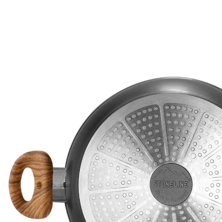
59,95 €
inkl. MwSt. und zzgl.
Versandkosten
In den Warenkorb
Sofort lieferbar - in 3-4 Werktagen bei Ihnen
Versand durch Partner
29 PAYBACK °Punkte
sammeln
STONELINE - Das Original!Gesund fettfrei kochen und
braten!Holz ist das angesagte Style-Element, um jedem
Küchen-Ambiente einen warmen Akzent zu verleihen
und eine beruhigende, ausgeglichene Atmosphäre zu