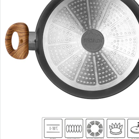
Servierpfanne, ø ca. 24 cm, Höhe: ca. 5,9 cm, ca. 2,4 l
Die wichtigsten Vorteile des STONELINE Kochgeschirrs
auf einen Blick: Kratzfeste STONELINE-
Antihaftbeschichtung Vitaminschonend kochen und
braten ohne Fett und Ol Optimales Bratergebnis und
kross gebratenes Fleisch Auch für Vegetarier geeignet:
Gemüse bleibt knackig und saftig Kein Anbrennen und
kein Ankleben Super leicht zu reinigen Extra starker,
verziehfreier Boden Bodenstärke: 4,5 mm Für alle
Herdarten geeignet, auch Induktion Backofengeeignet
bis 180 °C Material: Aluminium Reinigungs- und
Pflegetipps: Vor dem ersten Gebrauch empfehlen wir,
Ihr Koch- oder Backgeschirr mit etwas Wasser und
einem milden Spülmittel gründlich
auszuwaschen.Verteilen Sie anschließend mit einem
Papierküchentuch einige Tropfen Speiseöl auf der
Beschichtung.Bei der weiteren Nutzung können Sie auf
den Einsatz von Fett oder Ol verzichten!Dank dem