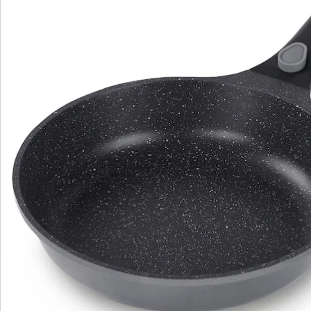
Gericht perfekt zubereiten, ohne dass etwas
herausfällt. Ob Pfanne, Topf oder ganzes Topfset - die
STONELINE Smart Serie überzeugt durch ihr robustes
Aluminiumguss-Material und garantiert eine optimale
Wärmespeicherung und ein energieeffizientes Kochen.
Es ist für alle Herdarten geeignet, auch für Induktion.
Dank der patentierten STONELINE
Antihaftbeschichtung mit echten Steinpartikeln kannst
du gesund fettfrei braten, ohne dass etwas haften
bleibt oder anbrennt. Die Reinigung ist kinderleicht
und spart dir Zeit - meist genügt es, die Pfanne oder
den Topf einfach mit etwas Spülmittel, heißem Wasser
und einem feuchten Tuch auszuwischen und das
Kochgeschirr ist sofort wieder einsatzbereit.
Lieferumfang: 1 Bratpfanne, ø ca. 24 cm, Höhe: ca. 5,5
cm, ca. 2,0 l, Induktionsboden: ø ca. 16 cmIn der Farbe:
Grau Die wichtigsten Vorteile auf einen Blick: Weltweit
einzige Antihaftbeschichtung mit echten Steinpartikeln
Kratzfeste STONELINE-Antihaftbeschichtung