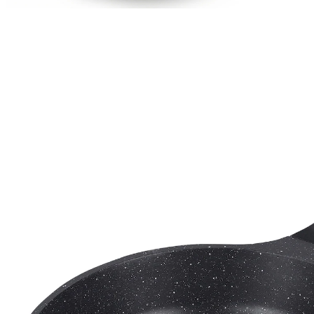
49,95 €
inkl. MwSt. und zzgl.
Versandkosten
In den Warenkorb
Nur noch wenige Artikel verfügbar
Sofort lieferbar - in 3-4 Werktagen bei Ihnen
Versand durch Partner
24 PAYBACK °Punkte
sammeln
STONELINE - Das Original! Gesund fettfrei kochen und