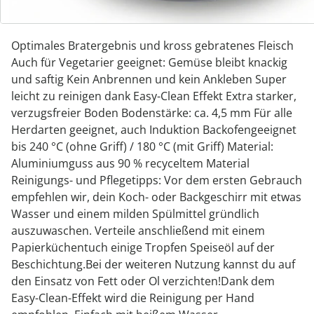
Abnehmbare Griffe für flexible Einsatzmöglichkeiten
Vitaminschonend kochen und braten ohne Fett und Ol
Optimales Bratergebnis und kross gebratenes Fleisch
Auch für Vegetarier geeignet: Gemüse bleibt knackig
und saftig Kein Anbrennen und kein Ankleben Super
leicht zu reinigen dank Easy-Clean Effekt Extra starker,
verzugsfreier Boden Bodenstärke: ca. 4,5 mm Für alle
Herdarten geeignet, auch Induktion Backofengeeignet
bis 240 °C (ohne Griff) / 180 °C (mit Griff) Material:
Aluminiumguss aus 90 % recyceltem Material
Reinigungs- und Pflegetipps: Vor dem ersten Gebrauch
empfehlen wir, dein Koch- oder Backgeschirr mit etwas
Wasser und einem milden Spülmittel gründlich
auszuwaschen. Verteile anschließend mit einem
Papierküchentuch einige Tropfen Speiseöl auf der
Beschichtung.Bei der weiteren Nutzung kannst du auf
den Einsatz von Fett oder Ol verzichten!Dank dem
Easy-Clean-Effekt wird die Reinigung per Hand