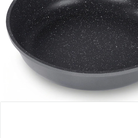
braten! STONELINE Smart - Das intelligente
Kochgeschirr für deine Küche Mit der STONELINE
Smart Serie wird Kochen, Backen und Servieren so
einfach und flexibel wie nie zuvor! Das hochwertige
Kochgeschirr aus Aluguss kombiniert durchdachte
Funktionen mit modernem Design, langanhaltender
Qualität und maximalem Komfort. Der abnehmbare
Griff macht das Kochgeschirr besonders vielseitig:
Spare Platz bei der Zubereitung auf dem Herd, beim
Servieren auf dem Esstisch und bei der Aufbewahrung
im Kühlschrank. Außerdem wird dein Kochgeschirr mit
abgenommenen Griffen im Handumdrehen ofenfest.
Du kannst die Pfannen beispielsweise als
Auflaufformen zum Überbacken von Gerichten
verwenden. Das spart Zeit und auch zusätzliches Koch-
und Backgeschirr. Die Bratpfannen sind sehr geräumig
und bieten ausreichend Platz, um auch größere
Portionen problemlos zuzubereiten und zu wenden.
So bleibt alles in der Pfanne und du kannst dein