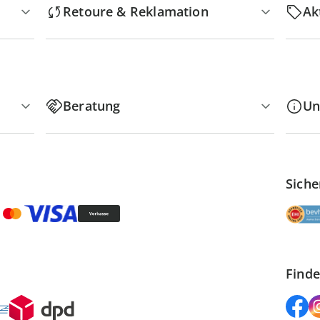
Retoure & Reklamation
Ak
Beratung
Un
Siche
Finde