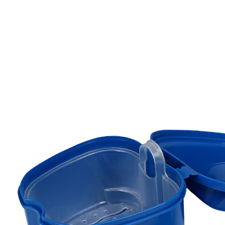
9,99 €
inkl. MwSt. und zzgl.
Versandkosten
In den Warenkorb
Sofort lieferbar - in 2-3 Werktagen bei Ihnen
4 PAYBACK °Punkte
sammeln
Rundum strahlend – sauber und gepflegt!
Box und Reinigungsbürste im Set
zur hygienischen Aufbewahrung &
Reinigung