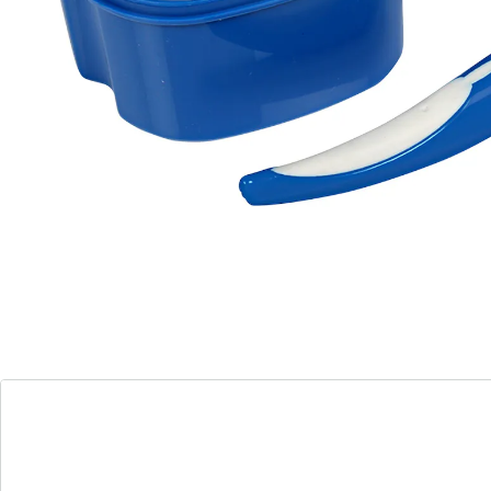
herausnehmbarem Einsatz
Inklusive Reinigungsbürste mit
rutschsicherem Griff
Dose mit Deckel verschließbar
Eine sichere Handhabung und die kraftsparende
Säuberung Ihrer Prothesen verspricht das Set aus
Reinigungs- und Aufbewahrungsdose. Mit
herausnehmbarem Reinigungs-Einsatz, Reinigungs-
Bürste, rutschhemmendem Bürstengriff und mobiler
Gebiss-Halterung.
Details
Hinweise & Hersteller