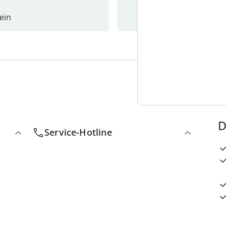
ein
Newslet
4
D
Service-Hotline