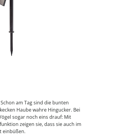
ten
organizer
anizer
ten
khilfen
inkl. MwSt. und zzgl.
Ve
wedolina F
Geniale Kü
Frühjahrsp
Dekoratio
Gartendek
Schuhtren
Puzzletisc
anizer
organizer
ionen
 Uhren
Kollektion
jetzt entde
jetzt entde
jetzt entde
jetzt entde
jetzt entde
jetzt entde
Variante
Papagei Lu
jetzt entde
er
Alltagshelfer
decken
Sofort lieferbar - 
2 PAYBACK °Punkt
n! Schon am Tag sind die bunten
 kecken Haube wahre Hingucker. Bei
gel sogar noch eins drauf: Mit
unktion zeigen sie, dass sie auch im
t einbüßen.