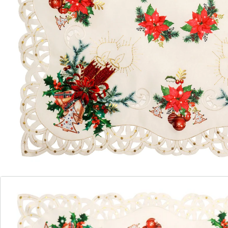
Lassen Sie Ihre weihnachtliche Tischdekoration mit
dieser festlichen Mitteldecke in neuem Glanz
erstrahlen. Umrahmt von einer edlen Lochstickerei
und goldfarben schimmernden Zierlinien, erhebt die
Decke jeden Kaffeetisch zu einer festlichen Tafel.
Details
Hinweise & Hersteller
Bewertungen