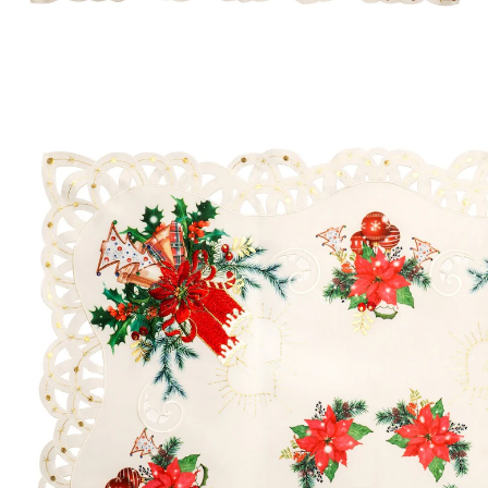
UVP 19,99 €
17,99 €
inkl. MwSt. und zzgl.
Versandkosten
In den Warenkorb
Sofort lieferbar - in 2-3 Werktagen bei Ihnen
8 PAYBACK °Punkte
sammeln
Festliche Optik und klassische Eleganz!
Verziert mit edler Lochstickerei