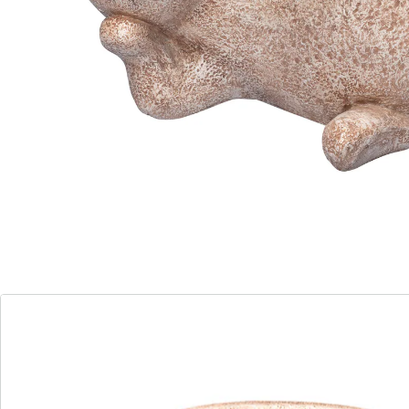
Händen. Tipp: Legen Sie ein paar Steine in die Tränke,
so können auch Insekten daraus trinken und wieder
hinausklettern.
Details
Hinweise & Hersteller
Bewertungen
Bestellschein