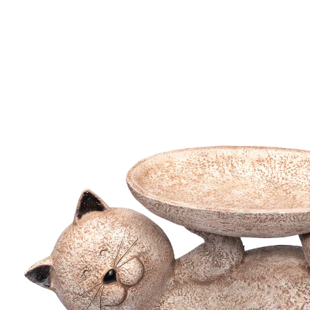
UVP 16,99 €
15,39 €
inkl. MwSt. und zzgl.
Versandkosten
In den Warenkorb
Sofort lieferbar - in 2-3 Werktagen bei Ihnen
7 PAYBACK °Punkte
sammeln
Darauf werden Ihre Vögel fliegen!
für Vögel, Eichhörnchen und Insekten
Eine freundliche Einladung zum Trinken und Baden –
bei dieser Mieze ist die ganze Vogelschar in guten