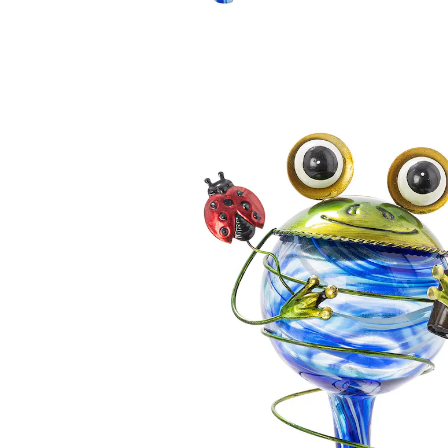
14,99 €
inkl. MwSt. und zzgl.
Versandkosten
Variante
Fridolin
In den Warenkorb
Sofort lieferbar - in 2-3 Werktagen bei Ihnen
7 PAYBACK °Punkte
sammeln