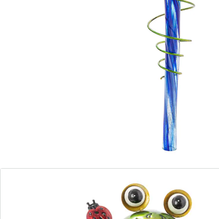
Wassermenge wird perfekt dosiert
abgegeben
versorgt Ihre Pflanzen selbstständig, auch
wenn Sie verreist sind
auch ideal für Topfpflanzen – drinnen wie
draußen
Jetzt müssen Sie sich keine Sorgen mehr um Ihre
Pﬂanzen machen: Mit Wasser befüllt und in die Erde
gesteckt, geben die XXL-Frösche als dekorative
Bewässerungshilfe stets die richtige Wassermenge ab.
Details
Hinweise & Hersteller