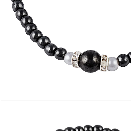
Schutzstein der alten Ägypter!
Schon bei diesen stand Hämatit für Vitalität und
Ausdauer. Aus einem großen und vielen kleinen
Hämatiten sowie zwei Glassteinchen.
Für Schwangere und Personen mit Herzschrittmacher
nicht geeignet.
Details
Hinweise & Hersteller
Bewertungen