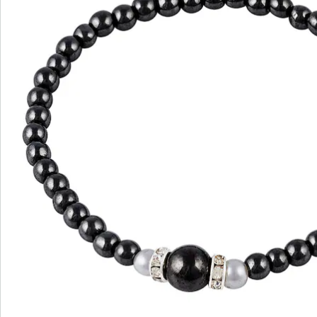
wedolina – Unsere neue Modemarke
Ob elegante Basics oder trendige Highlights:
wedolina steht für modische Vielfalt, bequeme
Schnitte und ein faires Preis-Leistungs-Verhältnis.
Jedes Stück schmeichelt der Figur und
unterstreicht Ihre Persönlichkeit – für ein
selbstbewusstes Gefühl, jeden Tag.
Jetzt entdecken