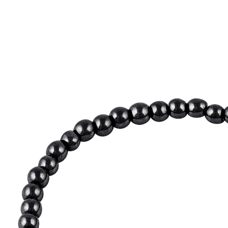
UVP 7,99 €
5,39 €
inkl. MwSt. und zzgl.
Versandkosten
Variante
Armband
In den Warenkorb
Sofort lieferbar - in 2-3 Werktagen bei Ihnen
2 PAYBACK °Punkte
sammeln