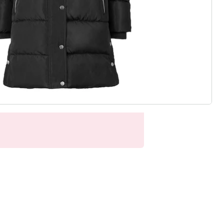
 neue Modemarke
dige Highlights: wedolina steht für
chnitte und ein faires Preis-
Stück schmeichelt der Figur und
keit – für ein selbstbewusstes