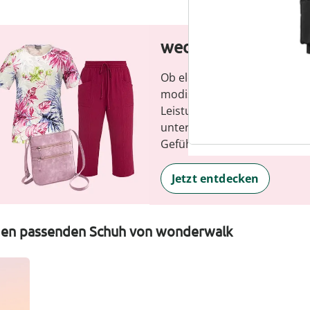
wedolina – Unsere
Ob elegante Basics oder tren
modische Vielfalt, bequeme S
Leistungs-Verhältnis. Jedes 
unterstreicht Ihre Persönlich
Gefühl, jeden Tag.
Jetzt entdecken
 den passenden Schuh von wonderwalk