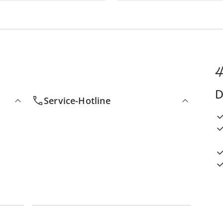
4
D
Service-Hotline