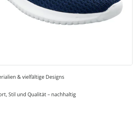
efühl wie auf Wolken
 Gummizug, Klett- oder
 Standard- und Bequem-Weiten
r Einlagen
ialien & vielfältige Designs
, Stil und Qualität – nachhaltig