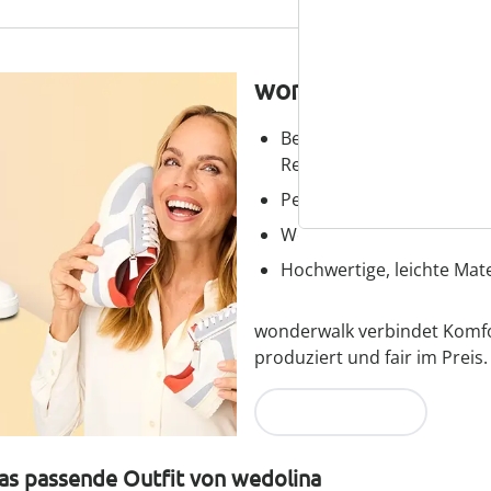
wonderwalk – Laufg
Bequemer Einstieg durch
Reißverschluss
Perfekte Passform, dank
Wechselfußbett – ideal fü
Hochwertige, leichte Mater
wonderwalk verbindet Komfort
produziert und fair im Preis.
Jetzt entdecken
as passende Outfit von wedolina