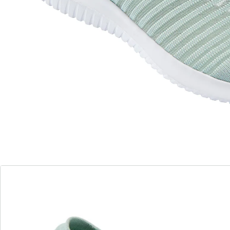
4 PAYBACK °Punkte
sammeln
bestens belüftet
federleicht mit anschmiegsamem Sitz
Dieses zeitlos elegante Sommer-Modell von
WONDERWALK macht seinem Namen bezüglich des
Tragekomforts alle Ehre! Es bringt Sie „federleicht“ und
super bequem durch die schönste Jahreszeit und kann
sich auf der Straße wie am Strand sehen lassen. Das
äußerst flexible Material ist sehr luftdurchlässig, macht
das Rein- und Rausschlupfen zum Kinderspiel und
passt sich optimal an Ihren Fuß an.
Details