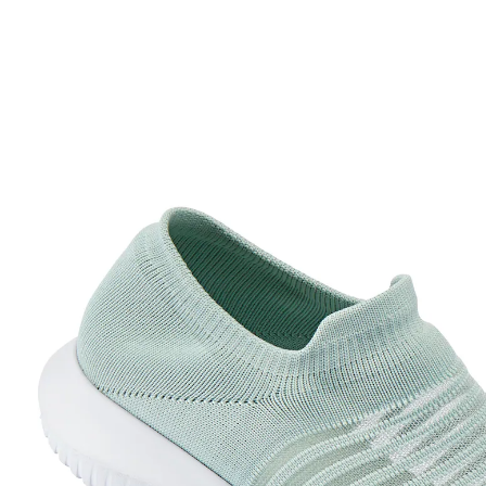
UVP 29,99 €
8,99 €
inkl. MwSt. und zzgl.
Versandkosten
Variante
mint
Größe
In den Warenkorb
Sofort lieferbar - in 2-3 Werktagen bei Ihnen