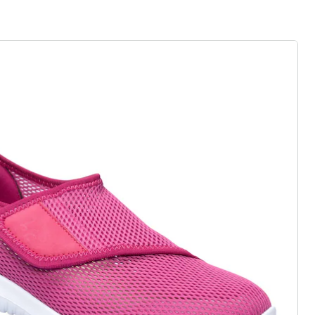
efühl wie auf Wolken
 Gummizug, Klett- oder