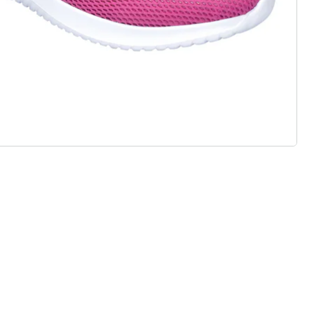
 Standard- und Bequem-Weiten
r Einlagen
ialien & vielfältige Designs
, Stil und Qualität – nachhaltig