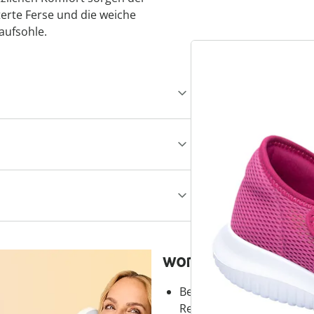
terte Ferse und die weiche
aufsohle.
wonderwalk – Laufg
Bequemer Einstieg durch
Reißverschluss