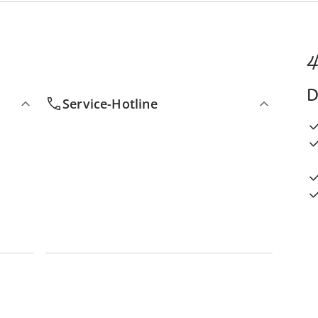
4
D
Service-Hotline