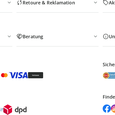
Retoure & Reklamation
Ak
Beratung
Un
Siche
Finde