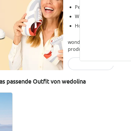
Perfekte Passform, dank
Wechselfußbett – ideal fü
Hochwertige, leichte Mater
wonderwalk verbindet Komfort
produziert und fair im Preis.
Jetzt entdecken
as passende Outfit von wedolina