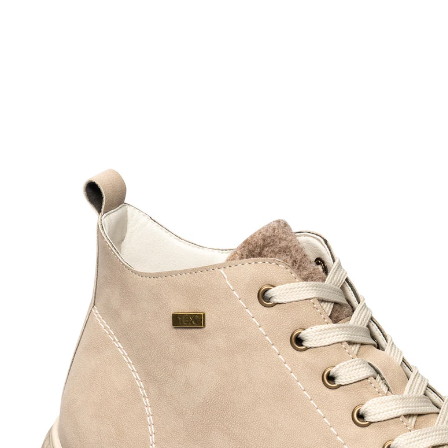
UVP 59,99 €
ab
23,99 €
inkl. MwSt. und zzgl.
Versandkosten
Variante
beige
Größe
In den Warenkorb
Sofort lieferbar - in 2-3 Werktagen bei Ihnen