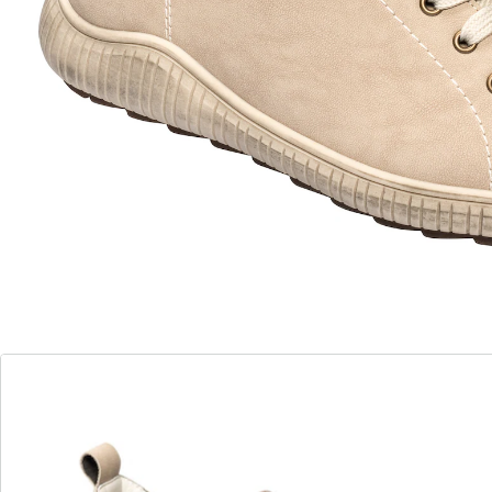
11 PAYBACK °Punkte
sammeln
“
“
Angenehm weich und für den Preis top.
”
Marie-Ange
”
Trendiger Halbschuh mit Komfort und Stil
Leichter Einstieg
Filzgefüttert
Stylisch & bequem
Diese Halbschuhe sind die perfekte Kombination aus
Stil und Komfort. In ihrer eleganten Leder-Optik sind
sie nicht nur modisch, sondern auch äußerst
komfortabel. Die weiche Filzfütterung hält Ihre Füße
selbst an kalten Herbsttagen angenehm warm. Das
lästige Binden von Schnürsenkeln gehört der