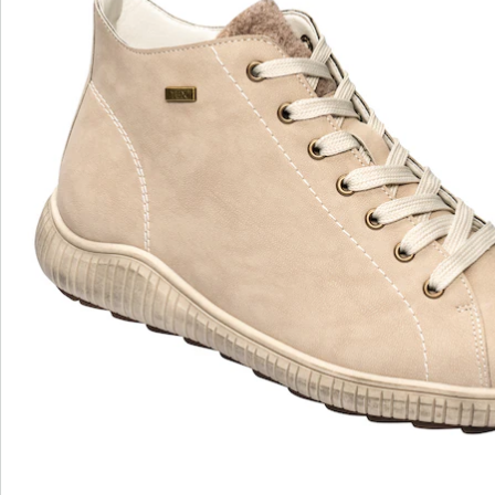
Vergangenheit an – ein einfaches Binden genügt, und
der seitliche Reißverschluss ermöglicht einen
mühelosen Ein- und Ausstieg. Die weiche Decksohle
sorgt für ein angenehmes Tragegefühl, während die
rutschhemmende Profil-Laufsohle Ihnen sicheren Halt
auf verschiedenen Untergründen bietet. Mit
Halbschuh "Sabine" haben Sie die Gewissheit, dass Sie
sich modisch und bequem auf jedem Terrain bewegen
können. Egal, ob Sie einen Spaziergang machen, ins
Büro gehen oder sich mit Freunden treffen – diese
Halbschuhe sind immer die richtige Wahl. Holen Sie
sich noch heute Ihren Halbschuh und erleben Sie das
Beste aus beiden Welten: Mode und Komfort, verpackt
in einem stilvollen Schuh.
Details