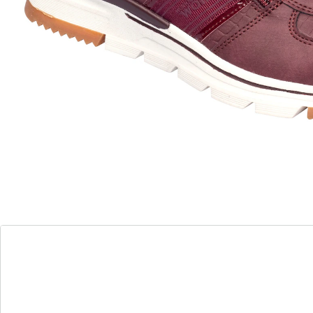
11 PAYBACK °Punkte
sammeln
Sportlicher Auftritt mit Komfort!
mit herausnehmbarer Einlegesohle
leichter Ein- und Ausstieg dank
Reißverschluss
Dieser Komfort-Sneaker macht’s Ihnen einfach: Die
Schnürsenkel müssen nur einmal gebunden werden,
danach sorgt der seitliche Reißverschluss für einen
schnellen Ein- und Ausstieg. Mit herausnehmbarer,
weicher Einlegesohle, rutschhemmender Laufsohle.
Details