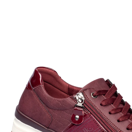
UVP 49,99 €
23,99 €
inkl. MwSt. und zzgl.
Versandkosten
Variante
pflaume
Größe
In den Warenkorb
Sofort lieferbar - in 2-3 Werktagen bei Ihnen