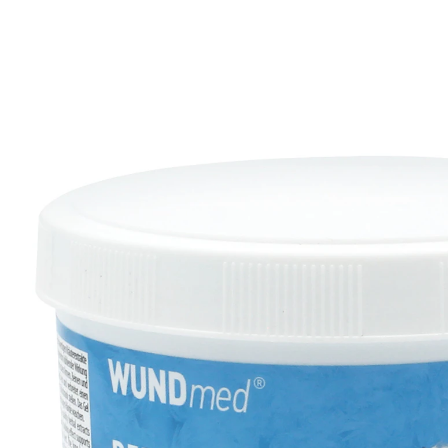
UVP 8,99 €
5,99 €
1 l = 11,98 €
inkl. MwSt. und zzgl.
Versandkosten
In den Warenkorb
Sofort lieferbar - in 2-3 Werktagen bei Ihnen
2 PAYBACK °Punkte
sammeln
mit Menthol und Kampfer
kühlt wohltuend
belebt und erfrischt Arme, Beine und Füße
Massage-Gel anwendbar