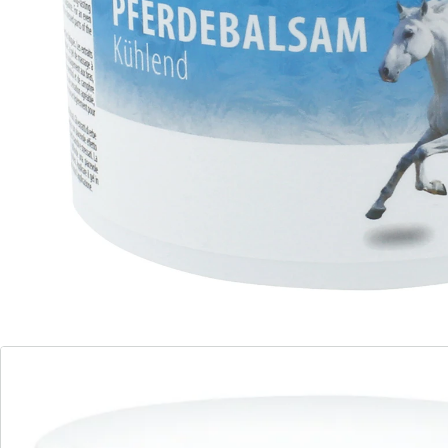
trägt zur Regeneration bei
Kühlend und wohltuend bei müden Füßen oder
Beinen. Das angenehm duftende Masssage-Gel
erfrischt nach körperlicher Belastung und trägt zum
Regenerieren bei. Mit hochwertigen Kräuterextrakten.
Zieht schnell ein.
Details
Hinweise & Hersteller
Bewertungen